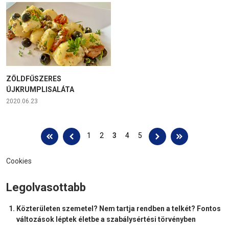
ZÖLDFŰSZERES
ÚJKRUMPLISALÁTA
2020.06.23
Oldalak
1
2
3
4
5
Cookies
Legolvasottabb
Közterületen szemetel? Nem tartja rendben a telkét? Fontos
változások léptek életbe a szabálysértési törvényben