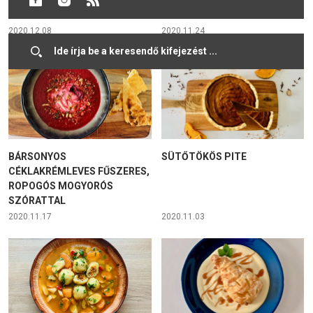
RÉTESTÉSZTA KÖNTÖSBEN
2020.12.08
2020.11.24
BÁRSONYOS
SÜTŐTÖKÖS PITE
CÉKLAKRÉMLEVES FŰSZERES,
ROPOGÓS MOGYORÓS
SZÓRATTAL
2020.11.17
2020.11.03