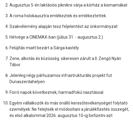
Augusztus 5-én laktációs piknikre várja a kórház a kismamákat
A roma holokausztra emlékeztek és emlékeztettek
Szakvélemény alapján tesz feljelentést az önkormányzat
Hétvége a CINEMAX-ban (július 31. - augusztus 2.)
Felújítás miatt bezárt a Sárga kastély
Zene, alkotás és közösség: sikeresen zárult a II. Zengő Nyári
Tábor
Jelenleg négy párhuzamos infrastrukturális projekt fut
Dunaszerdahelyen
Forró napok következnek, harmadfokú riasztással
Egyéni vállalkozók és más önálló keresőtevékenységet folytató
személyek: Ne felejtsék el módosítani a járulékfizetés összegét,
és első alkalommal 2026. augusztus 10-ig befizetni azt