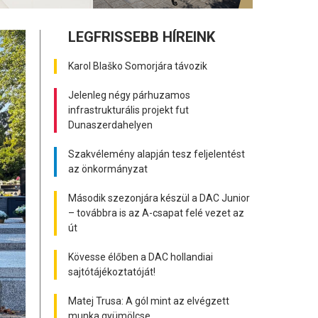
LEGFRISSEBB HÍREINK
Karol Blaško Somorjára távozik
Jelenleg négy párhuzamos
infrastrukturális projekt fut
Dunaszerdahelyen
Szakvélemény alapján tesz feljelentést
az önkormányzat
Második szezonjára készül a DAC Junior
– továbbra is az A-csapat felé vezet az
út
Kövesse élőben a DAC hollandiai
sajtótájékoztatóját!
Matej Trusa: A gól mint az elvégzett
munka gyümölcse