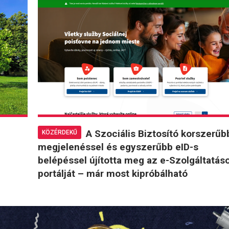
A Szociális Biztosító korszerűb
KÖZÉRDEKŰ
megjelenéssel és egyszerűbb eID-s
belépéssel újította meg az e-Szolgáltatás
portálját – már most kipróbálható