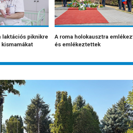
laktációs piknikre
A roma holokausztra emlékez
 a kismamákat
és emlékeztettek