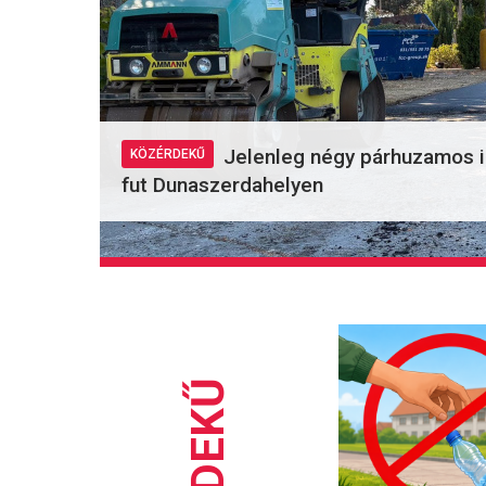
Jelenleg négy párhuzamos in
KÖZÉRDEKŰ
fut Dunaszerdahelyen