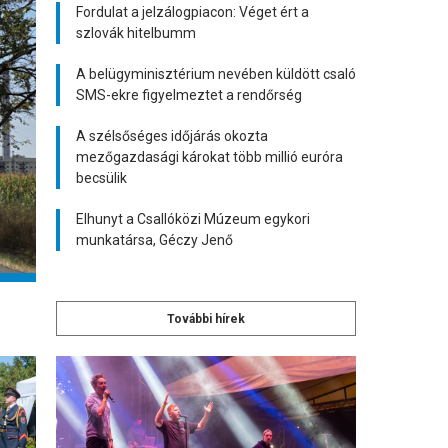
Fordulat a jelzálogpiacon: Véget ért a
szlovák hitelbumm
A belügyminisztérium nevében küldött csaló
SMS-ekre figyelmeztet a rendőrség
A szélsőséges időjárás okozta
mezőgazdasági károkat több millió euróra
becsülik
Elhunyt a Csallóközi Múzeum egykori
munkatársa, Géczy Jenő
További hírek