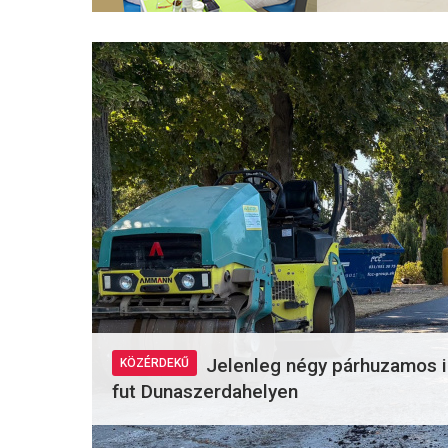
Jelenleg négy párhuzamos in
KÖZÉRDEKŰ
fut Dunaszerdahelyen