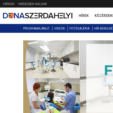
Jump
HÍRNÖK
HIRDESSEN NÁLUNK
to
navigation
HÍREK
KÖZÉRDEK
PROGRAMAJÁNLÓ
VIDEÓK
FOTÓGALÉRIA
HÍR BEKÜLDÉ
Back
to
top