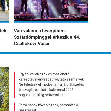
tek
Van valami a levegőben:
Sztárdömpinggel érkezik a 44.
Csallóközi Vásár
Egyéni vállalkozók és más önálló
keresőtevékenységet folytató személyek:
Ne felejtsék el módosítani a járulékfizetés
összegét, és első alkalommal 2026.
augusztus 10-ig befizetni azt
Forró napok következnek, harmadfokú
riasztással