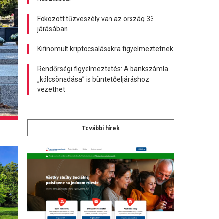
Fokozott tűzveszély van az ország 33
járásában
Kifinomult kriptocsalásokra figyelmeztetnek
Rendőrségi figyelmeztetés: A bankszámla
„kölcsönadása” is büntetőeljáráshoz
vezethet
További hírek