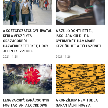
A KÖZEGÉSZSÉGÜGYI HIVATAL
A SZÜLŐ DÖNTHETI EL,
KÉRI A VESZÉLYES
ISKOLÁBA KÜLDI-E A
ORSZÁGOKBÓL
GYERMEKÉT. HAMARABB
HAZAÉRKEZETTEKET, HOGY
KEZDŐDHET A TÉLI SZÜNET
JELENTKEZZENEK
2021.11.28
2021.11.26
LENGVARSKÝ: KARÁCSONYIG
A KONZÍLIUM NEM TUDJA
FOG TARTANI A LOCKDOWN
GARANTÁLNI, HOGY A