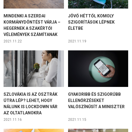
MINDENKI A SZERDAI
JÖVŐ HÉTTŐL KOMOLY
KORMÁNYDÖNTÉST VÁRJA –
SZIGORÍTÁSOK LÉPNEK
HEGERNEK A SZAKÉRTŐI
ÉLETBE
VÉLEMÉNYEK SZÁMÍTANAK
2021.11.22
2021.11.19
SZLOVÁKIA IS AZ OSZTRÁK
GYAKORIBB ÉS SZIGORÚBB
ÚTRA LÉP? LEHET, HOGY
ELLENŐRZÉSEKET
NÁLUNK IS LOCKDOWN VÁR
VALÓSZÍNŰSÍT A MINISZTER
AZ OLTATLANOKRA
2021.11.16
2021.11.15