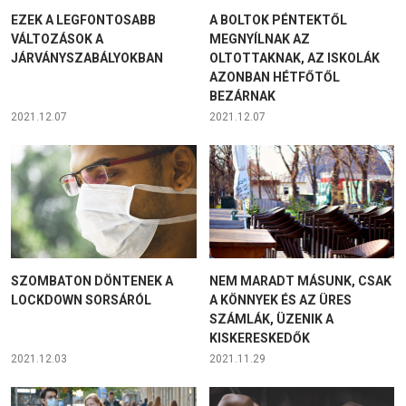
EZEK A LEGFONTOSABB
A BOLTOK PÉNTEKTŐL
VÁLTOZÁSOK A
MEGNYÍLNAK AZ
JÁRVÁNYSZABÁLYOKBAN
OLTOTTAKNAK, AZ ISKOLÁK
AZONBAN HÉTFŐTŐL
BEZÁRNAK
2021.12.07
2021.12.07
SZOMBATON DÖNTENEK A
NEM MARADT MÁSUNK, CSAK
LOCKDOWN SORSÁRÓL
A KÖNNYEK ÉS AZ ÜRES
SZÁMLÁK, ÜZENIK A
KISKERESKEDŐK
2021.12.03
2021.11.29