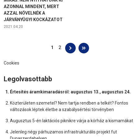
AZONNAL MINDENT, MERT
AZZAL NÖVELNÉK A
JÁRVÁNYÜGYI KOCKÁZATOT
2021.04.20
Oldalak
1
2
Cookies
Legolvasottabb
Értesítés áramkimaradásról: augusztus 13., augusztus 24.
Közterületen szemetel? Nem tartja rendben a telkét? Fontos
változások léptek életbe a szabálysértési törvényben
Augusztus 5-én laktációs piknikre várja a kórház a kismamákat
Jelenleg négy párhuzamos infrastrukturális projekt fut
Dunaszerdahelyen