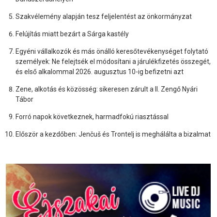
Szakvélemény alapján tesz feljelentést az önkormányzat
Felújítás miatt bezárt a Sárga kastély
Egyéni vállalkozók és más önálló keresőtevékenységet folytató
személyek: Ne felejtsék el módosítani a járulékfizetés összegét,
és első alkalommal 2026. augusztus 10-ig befizetni azt
Zene, alkotás és közösség: sikeresen zárult a II. Zengő Nyári
Tábor
Forró napok következnek, harmadfokú riasztással
Először a kezdőben: Jenčuš és Trontelj is meghálálta a bizalmat