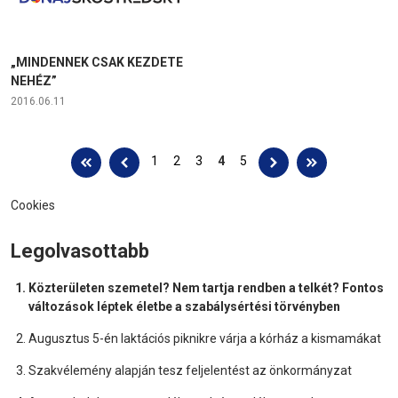
„MINDENNEK CSAK KEZDETE
NEHÉZ”
2016.06.11
Oldalak
1
2
3
4
5
Cookies
Legolvasottabb
Közterületen szemetel? Nem tartja rendben a telkét? Fontos
változások léptek életbe a szabálysértési törvényben
Augusztus 5-én laktációs piknikre várja a kórház a kismamákat
Szakvélemény alapján tesz feljelentést az önkormányzat