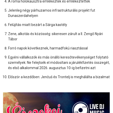
A roma holokausztra emlékeztek és emlékeztettek
Jelenleg négy párhuzamos infrastrukturális projekt fut
Dunaszerdahelyen
Felújítás miatt bezárt a Sárga kastély
Zene, alkotás és közösség: sikeresen zárult a II. Zengő Nyári
Tábor
Forró napok következnek, harmadfokú riasztással
Egyéni vállalkozók és más önálló keresőtevékenységet folytató
személyek: Ne felejtsék el módosítani a járulékfizetés összegét,
és első alkalommal 2026. augusztus 10-ig befizetni azt
Először a kezdőben: Jenčuš és Trontelj is meghálálta a bizalmat