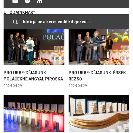
JÖVŐT ÉPÍTÜNK
KÉZILABDAKLUB
UTÓDAINKNAK”
2025.04.26
2024.04.29
PRO URBE-DÍJASUNK:
PRO URBE-DÍJASUNK: ÉRSEK
POLAČEKNÉ ANGYAL PIROSKA
REZSŐ
2024.04.29
2024.04.29