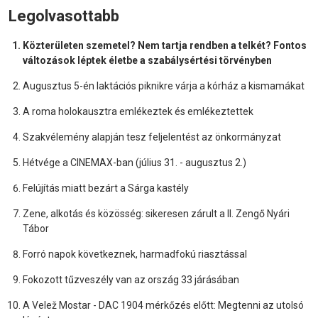
Legolvasottabb
Közterületen szemetel? Nem tartja rendben a telkét? Fontos
változások léptek életbe a szabálysértési törvényben
Augusztus 5-én laktációs piknikre várja a kórház a kismamákat
A roma holokausztra emlékeztek és emlékeztettek
Szakvélemény alapján tesz feljelentést az önkormányzat
Hétvége a CINEMAX-ban (július 31. - augusztus 2.)
Felújítás miatt bezárt a Sárga kastély
Zene, alkotás és közösség: sikeresen zárult a II. Zengő Nyári
Tábor
Forró napok következnek, harmadfokú riasztással
Fokozott tűzveszély van az ország 33 járásában
A Velež Mostar - DAC 1904 mérkőzés előtt: Megtenni az utolsó