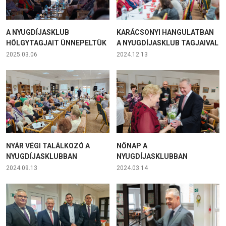
A NYUGDÍJASKLUB
KARÁCSONYI HANGULATBAN
HÖLGYTAGJAIT ÜNNEPELTÜK
A NYUGDÍJASKLUB TAGJAIVAL
2025.03.06
2024.12.13
NYÁR VÉGI TALÁLKOZÓ A
NŐNAP A
NYUGDÍJASKLUBBAN
NYUGDÍJASKLUBBAN
2024.09.13
2024.03.14