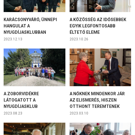
KARÁCSONYVÁRÓ, ÜNNEPI
A KÖZÖSSÉG AZ IDŐSEBBEK
HANGULAT A
EGYIK LEGFONTOSABB
NYUGDÍJASKLUBBAN
ÉLTETŐ ELEME
2023.12.13
2023.10.26
A ZOBORVIDÉKRE
A NŐKNEK MINDENKOR JÁR
LÁTOGATOTT A
AZ ELISMERÉS, HISZEN
NYUGDÍJASKLUB
OTTHONT TEREMTENEK
2023.08.23
2023.03.10