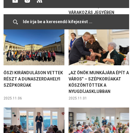
– A KÖZÖSSÉG, A HÁLA ÉS A
VÁRAKOZÁS JEGYÉBEN
2026.03.12
2025.12.13
ŐSZI KIRÁNDULÁSON VETTEK
„AZ ÖNÖK MUNKÁJÁRA ÉPÍT A
RÉSZT A DUNASZERDAHELYI
VÁROS” – SZÉPKORÚAKAT
SZÉPKORÚAK
KÖSZÖNTÖTTEK A
NYUGDÍJASKLUBBAN
2025.11.06
2025.11.01