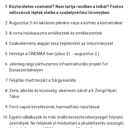
Közterületen szemetel? Nem tartja rendben a telkét? Fontos
változások léptek életbe a szabálysértési törvényben
Augusztus 5-én laktációs piknikre várja a kórház a kismamákat
A roma holokausztra emlékeztek és emlékeztettek
Szakvélemény alapján tesz feljelentést az önkormányzat
Hétvége a CINEMAX-ban (július 31. - augusztus 2.)
Jelenleg négy párhuzamos infrastrukturális projekt fut
Dunaszerdahelyen
Felújítás miatt bezárt a Sárga kastély
Zene, alkotás és közösség: sikeresen zárult a II. Zengő Nyári
Tábor
Forró napok következnek, harmadfokú riasztással
Egyéni vállalkozók és más önálló keresőtevékenységet folytató
személyek: Ne felejtsék el módosítani a járulékfizetés összegét,