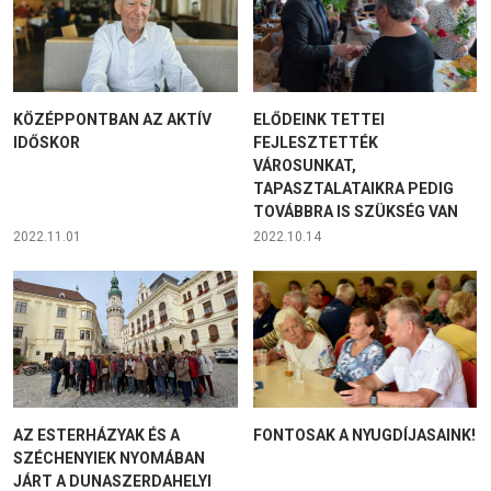
KÖZÉPPONTBAN AZ AKTÍV
ELŐDEINK TETTEI
IDŐSKOR
FEJLESZTETTÉK
VÁROSUNKAT,
TAPASZTALATAIKRA PEDIG
TOVÁBBRA IS SZÜKSÉG VAN
2022.11.01
2022.10.14
AZ ESTERHÁZYAK ÉS A
FONTOSAK A NYUGDÍJASAINK!
SZÉCHENYIEK NYOMÁBAN
JÁRT A DUNASZERDAHELYI