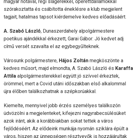
magyar nótával, régi slágerekkel, operettdallamokkal
szórakoztatta és csábította éneklésre a klub megjelent
tagjait, hatalmas tapsot kiérdemelve kedves előadásáért.
A. Szabó László
, Dunaszerdahely alpolgármestere
poetikus ajándékkal érkezett, Garai Gábor: Jó kedvet adj
című versét szavalta el az egybegyűlteknek.
Városunk polgármestere,
Hájos Zoltán
megköszönte a
kedves műsort, majd elmondta, A. Szabó László és
Karaffa
Attila
alpolgármesterekkel együtt jó szívvel érkeztek,
örömmel, mert a Covid utáni időszakban első alkalommal
újra élőben találkozhatnak a szépkorúakkal.
Kiemelte, mennyivel jobb érzés személyes találkozón
üdvözölni a megjelenteket, kifejezni nagyrabecsülésüket
azok iránt, akik a korábbiakban sokat tettek a város
fejlődéséért. Az elődeink munkája nyomán sziklára épült a
város, hiszen az ünnepségen résztvevők is hozzájárultak