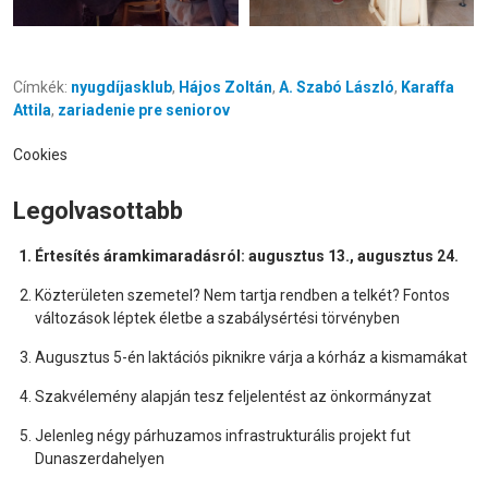
Címkék:
nyugdíjasklub
,
Hájos Zoltán
,
A. Szabó László
,
Karaffa
Attila
,
zariadenie pre seniorov
Cookies
Legolvasottabb
Értesítés áramkimaradásról: augusztus 13., augusztus 24.
Közterületen szemetel? Nem tartja rendben a telkét? Fontos
változások léptek életbe a szabálysértési törvényben
Augusztus 5-én laktációs piknikre várja a kórház a kismamákat
Szakvélemény alapján tesz feljelentést az önkormányzat
Jelenleg négy párhuzamos infrastrukturális projekt fut
Dunaszerdahelyen