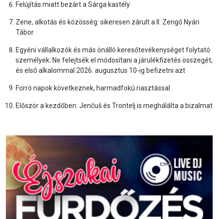
Felújítás miatt bezárt a Sárga kastély
Zene, alkotás és közösség: sikeresen zárult a II. Zengő Nyári
Tábor
Egyéni vállalkozók és más önálló keresőtevékenységet folytató
személyek: Ne felejtsék el módosítani a járulékfizetés összegét,
és első alkalommal 2026. augusztus 10-ig befizetni azt
Forró napok következnek, harmadfokú riasztással
Először a kezdőben: Jenčuš és Trontelj is meghálálta a bizalmat