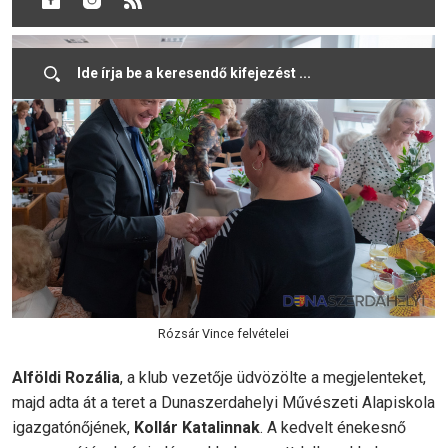
a nyugdíjasklub tagjait városunk vezetése.
Rózsár Vince felvételei
Alföldi Rozália
, a klub vezetője üdvözölte a megjelenteket,
majd adta át a teret a Dunaszerdahelyi Művészeti Alapiskola
igazgatónőjének,
Kollár Katalinnak
. A kedvelt énekesnő