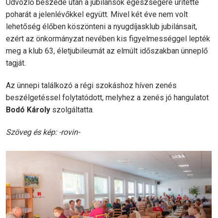
Üdvözlő beszéde után a jubilánsok egészségére ürítette
poharát a jelenlévőkkel együtt. Mivel két éve nem volt
lehetőség élőben köszönteni a nyugdíjasklub jubilánsait,
ezért az önkormányzat nevében kis figyelmességgel lepték
meg a klub 63, életjubileumát az elmúlt időszakban ünneplő
tagját.
Az ünnepi találkozó a régi szokáshoz híven zenés
beszélgetéssel folytatódott, melyhez a zenés jó hangulatot
Bodó Károly
szolgáltatta.
Szöveg és kép: -rovin-