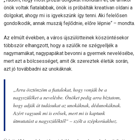
önök voltak fiatalabbak, önök is próbálták kreatívan oldani a
dolgokat, ahogy mi is igyekszünk így tenni. Aki felelősen
gondolkodik, annak muszáj fejlődnie, előre lépnie“ – mondta.
Az elmúlt években, a város újszülötteinek köszöntésekor
többször elhangzott, hogy a szülők ne szégyelljék a
nagymamákat, nagypapákat bevonni a gyermek nevelésébe,
mert azt a bölcsességet, amit ők szereztek életük során,
azt jó továbbadni az unokáknak.
„Arra ösztönzöm a fiatalokat, hogy vonják be a
nagyszülőket a nevelésbe. Önöket pedig arra bíztatom,
hogy adják át tudásukat az unokáknak, dédunokáknak.
Azért vagyunk mi is erősek, mert mi is kaptunk
útmutatást a nagyszülőktől“ – szólt a szépkorúakhoz.