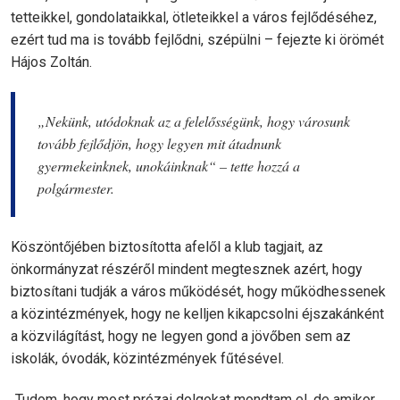
tetteikkel, gondolataikkal, ötleteikkel a város fejlődéséhez,
ezért tud ma is tovább fejlődni, szépülni – fejezte ki örömét
Hájos Zoltán.
„Nekünk, utódoknak az a felelősségünk, hogy városunk
tovább fejlődjön, hogy legyen mit átadnunk
gyermekeinknek, unokáinknak“ – tette hozzá a
polgármester.
Köszöntőjében biztosította afelől a klub tagjait, az
önkormányzat részéről mindent megtesznek azért, hogy
biztosítani tudják a város működését, hogy működhessenek
a közintézmények, hogy ne kelljen kikapcsolni éjszakánként
a közvilágítást, hogy ne legyen gond a jövőben sem az
iskolák, óvodák, közintézmények fűtésével.
„Tudom, hogy most prózai dolgokat mondtam el, de amikor