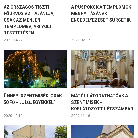
AZ ORSZÁGOS TISZTI
A PÜSPÖKÖK A TEMPLOMOK
FŐORVOS AZT AJÁNLJA,
MEGNYITÁSÁNAK
CSAK AZ MENJEN
ENGEDÉLYEZÉSÉT SÜRGETIK
TEMPLOMBA, AKI VOLT
TESZTELÉSEN
2021.04.22
2021.02.17
ÜNNEPI SZENTMISÉK: CSAK
MÁTÓL LÁTOGATHATÓAK A
50 FŐ – „ÜLŐJEGYEKKEL”
SZENTMISÉK –
KORLÁTOZOTT LÉTSZÁMBAN
2020.12.19
2020.11.16