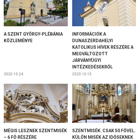
A SZENT GYÖRGY-PLÉBÁNIA
INFORMÁCIÓK A
KÖZLEMÉNYE
DUNASZERDAHELYI
KATOLIKUS HÍVEK RÉSZÉRE A
MEGVÁLTOZOTT
JÁRVÁNYÜGYI
INTÉZKEDÉSEKRŐL
2020.10.24
2020.10.15
MÉGIS LESZNEK SZENTMISÉK
SZENTMISÉK: CSAK 50 FŐVEL.
– 6 FŐ RÉSZÉRE
KÜLÖN MISÉK AZ IDŐSEKNEK