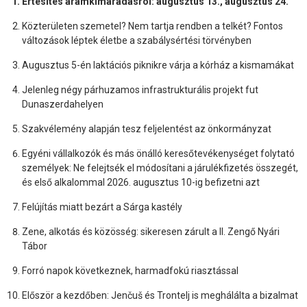
Értesítés áramkimaradásról: augusztus 13., augusztus 24.
Közterületen szemetel? Nem tartja rendben a telkét? Fontos
változások léptek életbe a szabálysértési törvényben
Augusztus 5-én laktációs piknikre várja a kórház a kismamákat
Jelenleg négy párhuzamos infrastrukturális projekt fut
Dunaszerdahelyen
Szakvélemény alapján tesz feljelentést az önkormányzat
Egyéni vállalkozók és más önálló keresőtevékenységet folytató
személyek: Ne felejtsék el módosítani a járulékfizetés összegét,
és első alkalommal 2026. augusztus 10-ig befizetni azt
Felújítás miatt bezárt a Sárga kastély
Zene, alkotás és közösség: sikeresen zárult a II. Zengő Nyári
Tábor
Forró napok következnek, harmadfokú riasztással
Először a kezdőben: Jenčuš és Trontelj is meghálálta a bizalmat