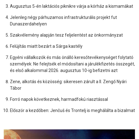
Augusztus 5-én laktációs piknikre várja a kórház a kismamákat
Jelenleg négy párhuzamos infrastrukturális projekt fut
Dunaszerdahelyen
Szakvélemény alapján tesz feljelentést az önkormányzat
Felújítás miatt bezárt a Sárga kastély
Egyéni vállalkozók és más önálló keresőtevékenységet folytató
személyek: Ne felejtsék el módosítani a járulékfizetés összegét,
és első alkalommal 2026. augusztus 10-ig befizetni azt
Zene, alkotás és közösség: sikeresen zárult a II. Zengő Nyári
Tábor
Forró napok következnek, harmadfokú riasztással
Először a kezdőben: Jenčuš és Trontelj is meghálálta a bizalmat