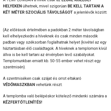
HELYEKEN
ülhetnek, mivel szigorúan
BE KELL TARTANI A
KÉT MÉTER SZOCIÁLIS TÁVOLSÁGOT
a jelenlévők között.
(Az előírások értelmében a padokban 2 méter távolságban
kell elhelyezkedni a híveknek és csak minden második
padban vagy széksorban foglalhatnak helyet (kivétel az egy
háztartásban élő családtagok. A híveknek a templomon kívül
állva is be kell tartani az érvényben levő szabályokat.
Templomunkban emiatt kb. 50-55 ember vehet részt egy
szentmisén).
A szentmiséken csak szájat és orrot eltakaró
VÉDŐMASZKBAN
vehetünk részt.
A templomba való belépéskor kötelező mindenki számára a
KÉZFERTŐTLENÍTÉS!