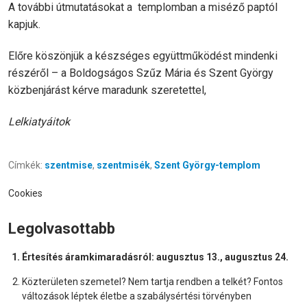
A további útmutatásokat a templomban a miséző paptól
kapjuk.
Előre köszönjük a készséges együttműködést mindenki
részéről – a Boldogságos Szűz Mária és Szent György
közbenjárást kérve maradunk szeretettel,
Lelkiatyáitok
Címkék:
szentmise
,
szentmisék
,
Szent György-templom
Cookies
Legolvasottabb
Értesítés áramkimaradásról: augusztus 13., augusztus 24.
Közterületen szemetel? Nem tartja rendben a telkét? Fontos
változások léptek életbe a szabálysértési törvényben