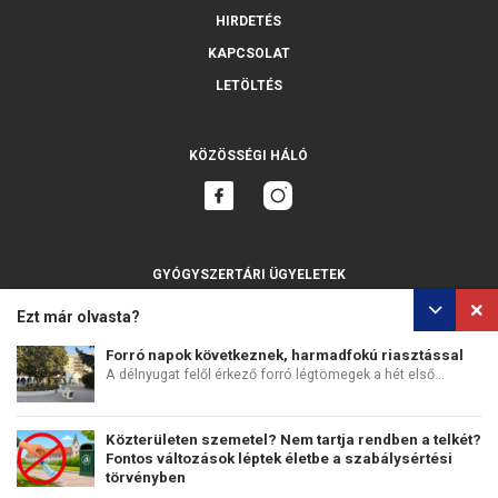
HIRDETÉS
KAPCSOLAT
LETÖLTÉS
KÖZÖSSÉGI HÁLÓ
GYÓGYSZERTÁRI ÜGYELETEK
MINDET MUTASSA
Ezt már olvasta?
Forró napok következnek, harmadfokú riasztással
A délnyugat felől érkező forró légtömegek a hét első...
SZEMÉLYES ADATOK VÉDELME
SÜTIK HASZNÁLATA
Közterületen szemetel? Nem tartja rendben a telkét?
COPYRIGHT © PERFECTS, A.S.
WEB DESIGN
:
EPIX MEDIA
Fontos változások léptek életbe a szabálysértési
törvényben
2026. július 15-én országosan hatályba lépett a...