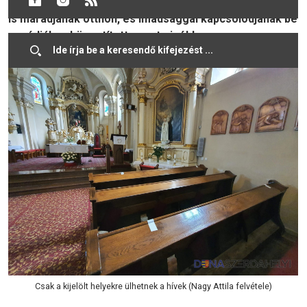
veszélyeztetett hívek éljenek e lehetőséggel, továbbra
is maradjanak otthon, és imádsággal kapcsolódjanak be
a médiában közvetített szentmisékbe.
Csak a kijelölt helyekre ülhetnek a hívek (Nagy Attila felvétele)