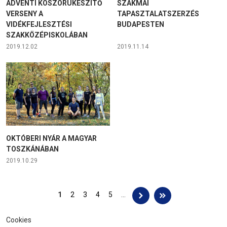
ADVENTI KOSZORÚKÉSZÍTŐ
SZAKMAI
VERSENY A
TAPASZTALATSZERZÉS
VIDÉKFEJLESZTÉSI
BUDAPESTEN
SZAKKÖZÉPISKOLÁBAN
2019.12.02
2019.11.14
OKTÓBERI NYÁR A MAGYAR
TOSZKÁNÁBAN
2019.10.29
Oldalak
1
2
3
4
5
…
Cookies