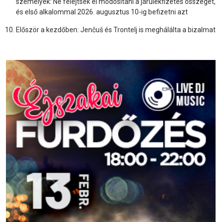
személyek: Ne felejtsék el módosítani a járulékfizetés összegét,
és első alkalommal 2026. augusztus 10-ig befizetni azt
Először a kezdőben: Jenčuš és Trontelj is meghálálta a bizalmat