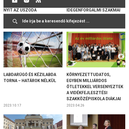
A TAVASZI SZÜNET UTÁN
HAGYOMÁNYOS
NYIT AZ USZODA
IDEGENFORGALMI SZAKMAI
NAP ÉRDEKES ELŐADÁSOKKAL
2024.03.02
2023.10.23
LABDARÚGÓ ÉS KÉZILABDA
KÖRNYEZETTUDATOS,
TORNA – HATÁROK NÉLKÜL
EGYBEN MILLIÁRDOS
ÖTLETEKKEL VERSENYEZTEK
A VIDÉKFEJLESZTÉSI
SZAKKÖZÉPISKOLA DIÁKJAI
2023.10.17
2023.04.26