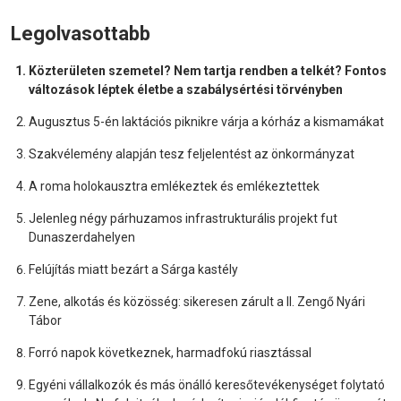
Legolvasottabb
Közterületen szemetel? Nem tartja rendben a telkét? Fontos
változások léptek életbe a szabálysértési törvényben
Augusztus 5-én laktációs piknikre várja a kórház a kismamákat
Szakvélemény alapján tesz feljelentést az önkormányzat
A roma holokausztra emlékeztek és emlékeztettek
Jelenleg négy párhuzamos infrastrukturális projekt fut
Dunaszerdahelyen
Felújítás miatt bezárt a Sárga kastély
Zene, alkotás és közösség: sikeresen zárult a II. Zengő Nyári
Tábor
Forró napok következnek, harmadfokú riasztással
Egyéni vállalkozók és más önálló keresőtevékenységet folytató