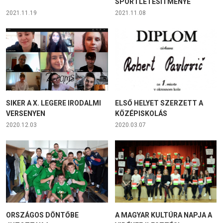
SPORTLÉTESÍTMÉNYE
2021.11.19
2021.11.08
SIKER A X. LEGERE IRODALMI
ELSŐ HELYET SZERZETT A
VERSENYEN
KÖZÉPISKOLÁS
2020.12.03
2020.03.07
ORSZÁGOS DÖNTŐBE
A MAGYAR KULTÚRA NAPJA A