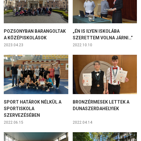
POZSONYBAN BARANGOLTAK
„ÉN IS ILYEN ISKOLÁBA
A KÖZÉPISKOLÁSOK
SZERETTEM VOLNA JÁRNI…”
2023.04.23
2022.10.10
SPORT HATÁROK NÉLKÜL A
BRONZÉRMESEK LETTEK A
SPORTISKOLA
DUNASZERDAHELYIEK
SZERVEZÉSÉBEN
2022.06.15
2022.04.14