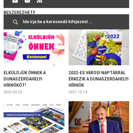
FALINAPTÁRAT? ITT MÉG
DUNASZERDAHELYI HÍRNÖK!
BESZEREZHETI!
2026.01.13
2022.12.15
ELKÜLDJÜK ÖNNEK A
2022-ES VÁROSI NAPTÁRRAL
DUNASZERDAHELYI
ÉRKEZIK A DUNASZERDAHELYI
HÍRNÖKÖT!
HÍRNÖK
2022.03.22
2021.12.14