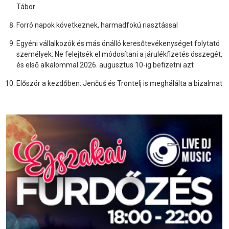
Tábor
Forró napok következnek, harmadfokú riasztással
Egyéni vállalkozók és más önálló keresőtevékenységet folytató
személyek: Ne felejtsék el módosítani a járulékfizetés összegét,
és első alkalommal 2026. augusztus 10-ig befizetni azt
Először a kezdőben: Jenčuš és Trontelj is meghálálta a bizalmat