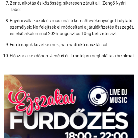
Zene, alkotás és közösség: sikeresen zárult a II. Zengő Nyári
Tábor
Egyéni vállalkozók és más önálló keresőtevékenységet folytató
személyek: Ne felejtsék el módosítani a járulékfizetés összegét,
és első alkalommal 2026. augusztus 10-ig befizetni azt
Forró napok következnek, harmadfokú riasztással
Először a kezdőben: Jenčuš és Trontelj is meghálálta a bizalmat