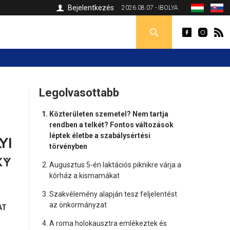
Bejelentkezés
2026.08.07 - IBOLYA
Legolvasottabb
Közterületen szemetel? Nem tartja
rendben a telkét? Fontos változások
léptek életbe a szabálysértési
törvényben
Augusztus 5-én laktációs piknikre várja a
kórház a kismamákat
Szakvélemény alapján tesz feljelentést
az önkormányzat
AT
A roma holokausztra emlékeztek és