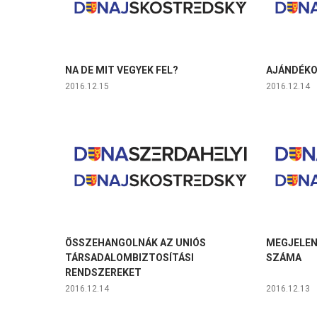
NA DE MIT VEGYEK FEL?
AJÁNDÉKO
2016.12.15
2016.12.14
ÖSSZEHANGOLNÁK AZ UNIÓS
MEGJELEN
TÁRSADALOMBIZTOSÍTÁSI
SZÁMA
RENDSZEREKET
2016.12.14
2016.12.13