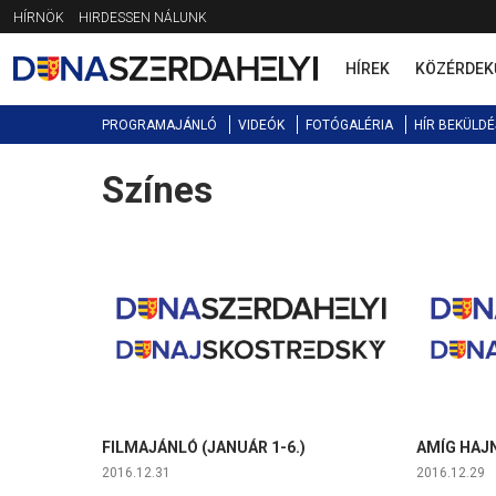
Jump
HÍRNÖK
HIRDESSEN NÁLUNK
to
navigation
HÍREK
KÖZÉRDEK
PROGRAMAJÁNLÓ
VIDEÓK
FOTÓGALÉRIA
HÍR BEKÜLDÉ
Színes
Back
to
top
FILMAJÁNLÓ (JANUÁR 1-6.)
AMÍG HAJ
2016.12.31
2016.12.29