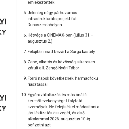
emlékeztettek
Jelenleg négy párhuzamos
infrastrukturális projekt fut
Dunaszerdahelyen
Hétvége a CINEMAX-ban (július 31. -
augusztus 2.)
Felújítás miatt bezárt a Sárga kastély
Zene, alkotás és közösség: sikeresen
zárult a II. Zengő Nyári Tábor
Forró napok következnek, harmadfokú
riasztással
Egyéni vállalkozók és más önálló
keresőtevékenységet folytató
személyek: Ne felejtsék el módosítani a
járulékfizetés összegét, és első
alkalommal 2026. augusztus 10-ig
befizetni azt