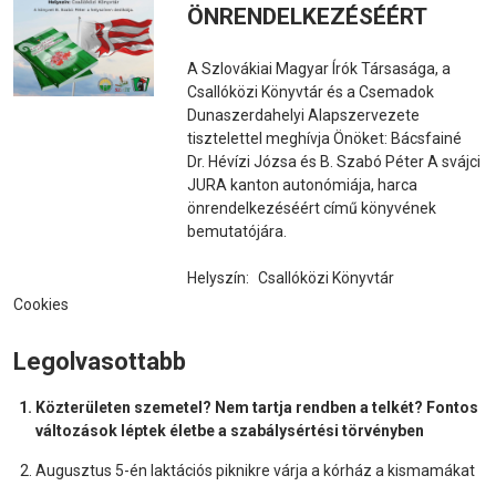
ÖNRENDELKEZÉSÉÉRT
A Szlovákiai Magyar Írók Társasága, a
Csallóközi Könyvtár és a Csemadok
Dunaszerdahelyi Alapszervezete
tisztelettel meghívja Önöket: Bácsfainé
Dr. Hévízi Józsa és B. Szabó Péter A svájci
JURA kanton autonómiája, harca
önrendelkezéséért című könyvének
bemutatójára.
Helyszín:
Csallóközi Könyvtár
Cookies
Legolvasottabb
Közterületen szemetel? Nem tartja rendben a telkét? Fontos
változások léptek életbe a szabálysértési törvényben
Augusztus 5-én laktációs piknikre várja a kórház a kismamákat