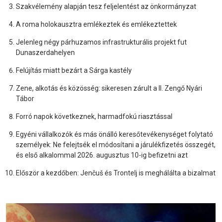
Szakvélemény alapján tesz feljelentést az önkormányzat
A roma holokausztra emlékeztek és emlékeztettek
Jelenleg négy párhuzamos infrastrukturális projekt fut
Dunaszerdahelyen
Felújítás miatt bezárt a Sárga kastély
Zene, alkotás és közösség: sikeresen zárult a II. Zengő Nyári
Tábor
Forró napok következnek, harmadfokú riasztással
Egyéni vállalkozók és más önálló keresőtevékenységet folytató
személyek: Ne felejtsék el módosítani a járulékfizetés összegét,
és első alkalommal 2026. augusztus 10-ig befizetni azt
Először a kezdőben: Jenčuš és Trontelj is meghálálta a bizalmat