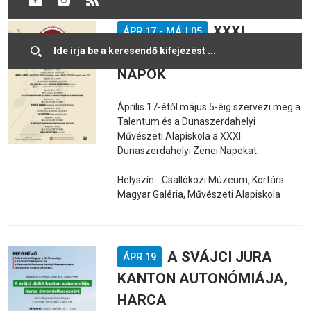
XXXI.
ÁPR 17
-
MÁJ 05
DUNASZERDAHELYI ZENEI
NAPOK
Április 17-étől május 5-éig szervezi meg a
Talentum és a Dunaszerdahelyi
Művészeti Alapiskola a XXXI.
Dunaszerdahelyi Zenei Napokat.
Helyszín:
Csallóközi Múzeum, Kortárs
Magyar Galéria, Művészeti Alapiskola
A SVÁJCI JURA
ÁPR 19
KANTON AUTONÓMIÁJA,
HARCA