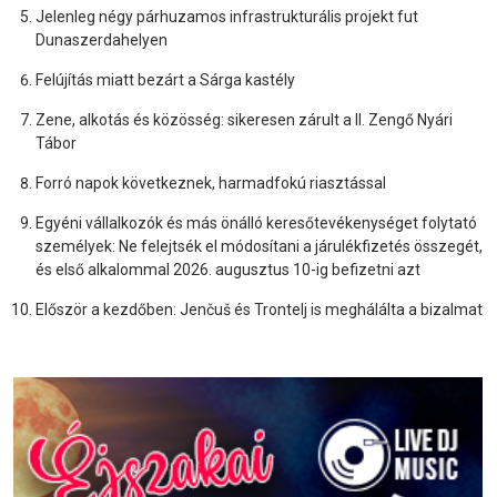
Jelenleg négy párhuzamos infrastrukturális projekt fut
Dunaszerdahelyen
Felújítás miatt bezárt a Sárga kastély
Zene, alkotás és közösség: sikeresen zárult a II. Zengő Nyári
Tábor
Forró napok következnek, harmadfokú riasztással
Egyéni vállalkozók és más önálló keresőtevékenységet folytató
személyek: Ne felejtsék el módosítani a járulékfizetés összegét,
és első alkalommal 2026. augusztus 10-ig befizetni azt
Először a kezdőben: Jenčuš és Trontelj is meghálálta a bizalmat