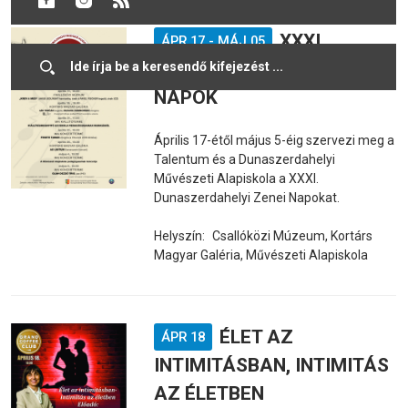
XXXI.
ÁPR 17
-
MÁJ 05
DUNASZERDAHELYI ZENEI
NAPOK
Április 17-étől május 5-éig szervezi meg a
Talentum és a Dunaszerdahelyi
Művészeti Alapiskola a XXXI.
Dunaszerdahelyi Zenei Napokat.
Helyszín:
Csallóközi Múzeum, Kortárs
Magyar Galéria, Művészeti Alapiskola
ÉLET AZ
ÁPR 18
INTIMITÁSBAN, INTIMITÁS
AZ ÉLETBEN