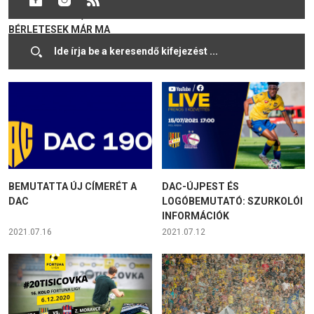
VISSZAVÁGÓRA, A
MEGHOSSZABBÍTANI
BÉRLETESEK MÁR MA
MEGVEHETIK A JEGYEIKET
2021.07.24
2021.07.22
BEMUTATTA ÚJ CÍMERÉT A
DAC-ÚJPEST ÉS
DAC
LOGÓBEMUTATÓ: SZURKOLÓI
INFORMÁCIÓK
2021.07.16
2021.07.12