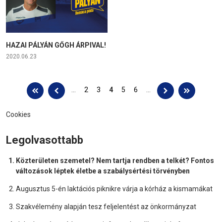
HAZAI PÁLYÁN GŐGH ÁRPIVAL!
2020.06.23
Oldalak
…
2
3
4
5
6
…
Cookies
Legolvasottabb
Közterületen szemetel? Nem tartja rendben a telkét? Fontos
változások léptek életbe a szabálysértési törvényben
Augusztus 5-én laktációs piknikre várja a kórház a kismamákat
Szakvélemény alapján tesz feljelentést az önkormányzat