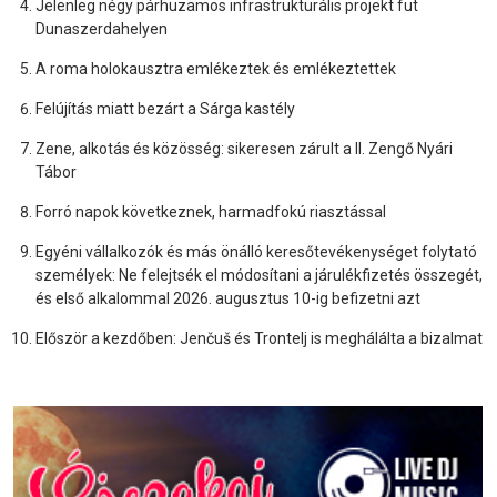
Jelenleg négy párhuzamos infrastrukturális projekt fut
Dunaszerdahelyen
A roma holokausztra emlékeztek és emlékeztettek
Felújítás miatt bezárt a Sárga kastély
Zene, alkotás és közösség: sikeresen zárult a II. Zengő Nyári
Tábor
Forró napok következnek, harmadfokú riasztással
Egyéni vállalkozók és más önálló keresőtevékenységet folytató
személyek: Ne felejtsék el módosítani a járulékfizetés összegét,
és első alkalommal 2026. augusztus 10-ig befizetni azt
Először a kezdőben: Jenčuš és Trontelj is meghálálta a bizalmat