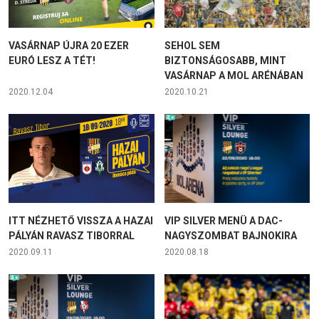
VASÁRNAP ÚJRA 20 EZER
SEHOL SEM
EURÓ LESZ A TÉT!
BIZTONSÁGOSABB, MINT
VASÁRNAP A MOL ARÉNÁBAN
2020.12.04
2020.10.21
ITT NÉZHETŐ VISSZA A HAZAI
VIP SILVER MENÜ A DAC-
PÁLYÁN RAVASZ TIBORRAL
NAGYSZOMBAT BAJNOKIRA
2020.09.11
2020.08.18