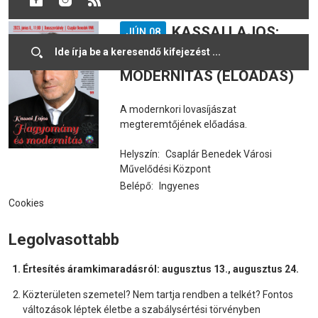
KASSAI LAJOS:
JÚN 08
HAGYOMÁNY ÉS
MODERNITÁS (ELŐADÁS)
A modernkori lovasíjászat
megteremtőjének előadása.
Helyszín:
Csaplár Benedek Városi
Művelődési Központ
Belépő:
Ingyenes
Cookies
Legolvasottabb
Értesítés áramkimaradásról: augusztus 13., augusztus 24.
Közterületen szemetel? Nem tartja rendben a telkét? Fontos
változások léptek életbe a szabálysértési törvényben