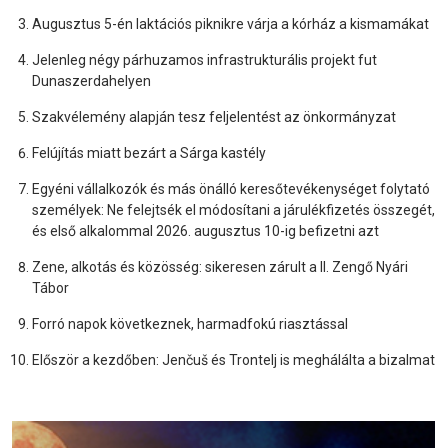
Augusztus 5-én laktációs piknikre várja a kórház a kismamákat
Jelenleg négy párhuzamos infrastrukturális projekt fut
Dunaszerdahelyen
Szakvélemény alapján tesz feljelentést az önkormányzat
Felújítás miatt bezárt a Sárga kastély
Egyéni vállalkozók és más önálló keresőtevékenységet folytató
személyek: Ne felejtsék el módosítani a járulékfizetés összegét,
és első alkalommal 2026. augusztus 10-ig befizetni azt
Zene, alkotás és közösség: sikeresen zárult a II. Zengő Nyári
Tábor
Forró napok következnek, harmadfokú riasztással
Először a kezdőben: Jenčuš és Trontelj is meghálálta a bizalmat