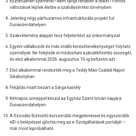
Közterületen szemetel? Nem tartja rendben a telkét? Fontos
változások léptek életbe a szabálysértési törvényben
Jelenleg négy párhuzamos infrastrukturális projekt fut
Dunaszerdahelyen
Szakvélemény alapján tesz feljelentést az önkormányzat
Egyéni vállalkozók és más önálló keresőtevékenységet folytató
személyek: Ne felejtsék el módosítani a járulékfizetés összegét,
és első alkalommal 2026. augusztus 10-ig befizetni azt
Első alkalommal rendezték meg a Teddy Maci Családi Napot
Sikabonyban
Felújítás miatt bezárt a Sárga kastély
Kétnapos ünneppel készül az Egyház Szent István napjára
Dunaszerdahelyen
A Szociális Biztosító korszerűbb megjelenéssel és egyszerűbb
eID-s belépéssel újította meg az e-Szolgáltatások portálját –
már most kipróbálható