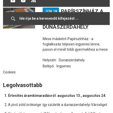
PAPÍRSZÍNHÁZ A
JÚN 18
JÁTSZÓTÉREN-
DUNASZERDAHELY
Mese másként-Papírszínház - a
foglalkozás teljesen ingyenes lenne,
jusson el minél több gyermekhez a mese.
Helyszín:
Dunaszerdahely
Belépő:
Ingyenes
Cookies
Legolvasottabb
Értesítés áramkimaradásról: augusztus 13., augusztus 24.
A jövő zöld öröksége: így születik a dunaszerdahelyi Városliget