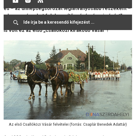
tanuló részvételével sportnapot, lampionos felvonulást
és – az ünnepségsorozat leglátványosabb részeként –
a hagyományokat felelevenítő „vásárvárosi vásárt”, az
első Csallóközi Vásárt rendezték meg. Nézzük, milyen
is volt ez az első „csallóközi kirakodó vásár”!
Az első Csallóközi Vásár felvételei (forrás: Csaplár Benedek Adattár)