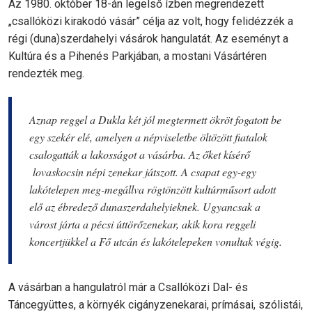
Az 1980. október 18-án legelső ízben megrendezett
„csallóközi kirakodó vásár” célja az volt, hogy felidézzék a
régi (duna)szerdahelyi vásárok hangulatát. Az eseményt a
Kultúra és a Pihenés Parkjában, a mostani Vásártéren
rendezték meg.
Aznap reggel a Dukla két jól megtermett ökröt fogatott be
egy szekér elé, amelyen a népviseletbe öltözött fiatalok
csalogatták a lakosságot a vásárba. Az őket kísérő
lovaskocsin népi zenekar játszott. A csapat egy-egy
lakótelepen meg-megállva rögtönzött kultúrműsort adott
elő az ébredező dunaszerdahelyieknek. Ugyancsak a
várost járta a pécsi úttörőzenekar, akik kora reggeli
koncertjükkel a Fő utcán és lakótelepeken vonultak végig.
A vásárban a hangulatról már a Csallóközi Dal- és
Táncegyüttes, a környék cigányzenekarai, prímásai, szólistái,