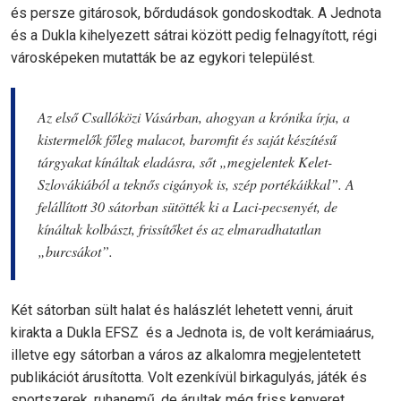
és persze gitárosok, bőrdudások gondoskodtak. A Jednota
és a Dukla kihelyezett sátrai között pedig felnagyított, régi
városképeken mutatták be az egykori települést.
Az első Csallóközi Vásárban, ahogyan a krónika írja, a
kistermelők főleg malacot, baromfit és saját készítésű
tárgyakat kínáltak eladásra, sőt „megjelentek Kelet-
Szlovákiából a teknős cigányok is, szép portékáikkal”. A
felállított 30 sátorban sütötték ki a Laci-pecsenyét, de
kínáltak kolbászt, frissítőket és az elmaradhatatlan
„burcsákot”.
Két sátorban sült halat és halászlét lehetett venni, áruit
kirakta a Dukla EFSZ és a Jednota is, de volt kerámiaárus,
illetve egy sátorban a város az alkalomra megjelentetett
publikációt árusította. Volt ezenkívül birkagulyás, játék és
sportszerek, ruhanemű, de árultak még friss kenyeret,