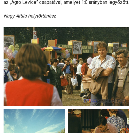
az „Agro Levice” csapatával, amelyet 1:0 arányban legyőzött.
Nagy Attila helytörténész