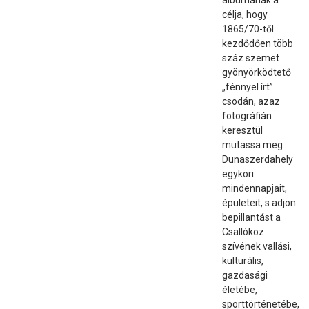
albumának a
célja, hogy
1865/70-től
kezdődően több
száz szemet
gyönyörködtető
„fénnyel írt”
csodán, azaz
fotográfián
keresztül
mutassa meg
Dunaszerdahely
egykori
mindennapjait,
épületeit, s adjon
bepillantást a
Csallóköz
szívének vallási,
kulturális,
gazdasági
életébe,
sporttörténetébe,