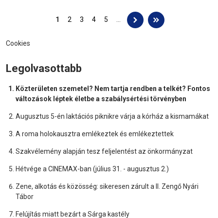
Oldalak
1
2
3
4
5
…
Cookies
Legolvasottabb
Közterületen szemetel? Nem tartja rendben a telkét? Fontos
változások léptek életbe a szabálysértési törvényben
Augusztus 5-én laktációs piknikre várja a kórház a kismamákat
A roma holokausztra emlékeztek és emlékeztettek
Szakvélemény alapján tesz feljelentést az önkormányzat
Hétvége a CINEMAX-ban (július 31. - augusztus 2.)
Zene, alkotás és közösség: sikeresen zárult a II. Zengő Nyári
Tábor
Felújítás miatt bezárt a Sárga kastély