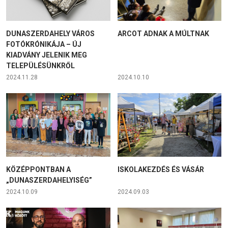
DUNASZERDAHELY VÁROS
ARCOT ADNAK A MÚLTNAK
FOTÓKRÓNIKÁJA – ÚJ
KIADVÁNY JELENIK MEG
TELEPÜLÉSÜNKRŐL
2024.11.28
2024.10.10
KÖZÉPPONTBAN A
ISKOLAKEZDÉS ÉS VÁSÁR
„DUNASZERDAHELYISÉG”
2024.10.09
2024.09.03