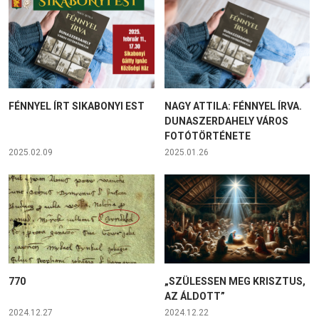
FÉNNYEL ÍRT SIKABONYI EST
NAGY ATTILA: FÉNNYEL ÍRVA.
DUNASZERDAHELY VÁROS
FOTÓTÖRTÉNETE
2025.02.09
2025.01.26
770
„SZÜLESSEN MEG KRISZTUS,
AZ ÁLDOTT”
2024.12.27
2024.12.22