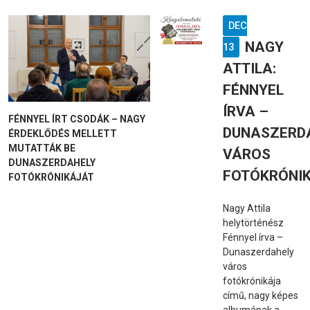
DEC
NAGY
13
ATTILA:
FÉNNYEL
ÍRVA –
FÉNNYEL ÍRT CSODÁK – NAGY
DUNASZERD
ÉRDEKLŐDÉS MELLETT
MUTATTÁK BE
VÁROS
DUNASZERDAHELY
FOTÓKRÓNI
FOTÓKRÓNIKÁJÁT
Nagy Attila
helytörténész
Fénnyel írva –
Dunaszerdahely
város
fotókrónikája
című, nagy képes