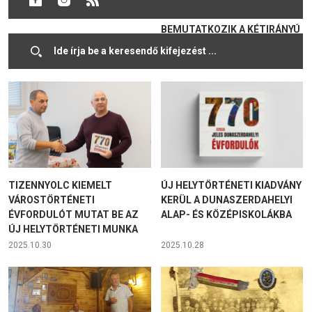
JEGYÉBEN
MÚLTJÁNAK –
BEMUTATKOZIK A KÉTIRÁNYÚ
HELYTÖRTÉNETI KIADVÁNY
2025.11.23
2025.11.17
TIZENNYOLC KIEMELT
ÚJ HELYTÖRTÉNETI KIADVÁNY
VÁROSTÖRTÉNETI
KERÜL A DUNASZERDAHELYI
ÉVFORDULÓT MUTAT BE AZ
ALAP- ÉS KÖZÉPISKOLÁKBA
ÚJ HELYTÖRTÉNETI MUNKA
2025.10.30
2025.10.28