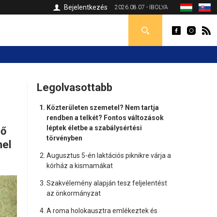
Bejelentkezés
2026.08.07 - IBOLYA
Legolvasottabb
Közterületen szemetel? Nem tartja
rendben a telkét? Fontos változások
léptek életbe a szabálysértési
ső
törvényben
hel
Augusztus 5-én laktációs piknikre várja a
kórház a kismamákat
Szakvélemény alapján tesz feljelentést
az önkormányzat
A roma holokausztra emlékeztek és