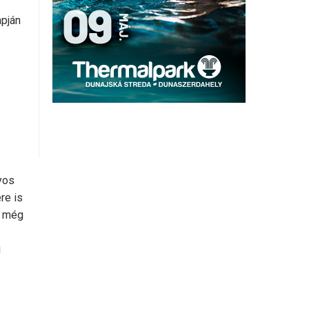
apján
yos
re is
r még
i