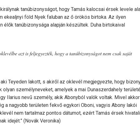
la királynak tanúbizonyságot, hogy Tamás kalocsai érsek levele al
ekealjnyi föld Nyek faluban az ő örökös birtoka. Az ilyen
n élők tanúbizonysága alapján készültek. Duha birtokaival
oklevélbe azt is feljegyezték, hogy a tanúbizonyságot nem csak saját
, aki Teyeden lakott, s akiről az oklevél megjegyezte, hogy bizon
lunk olyan személyneveket, amelyek a mai Dunaszerdahely területé
egy Ilarius nevű személy, akik Abonyból valók voltak. Mivel akko
g a nagyobb területen fekvő egykori Oboni, vagyis Abony lakói
 oklevél nem tartalmaz pontos dátumot, ezért Tamás érsek hivatal
k idejét.” (Novák Veronika)