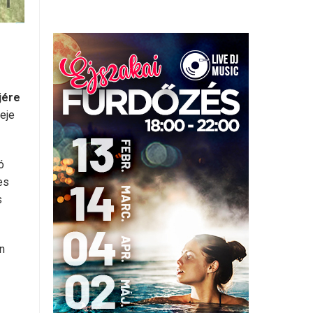
jére
deje
ó
es
s
n