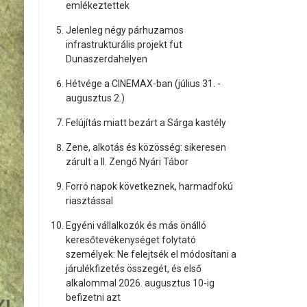
emlékeztettek
Jelenleg négy párhuzamos
infrastrukturális projekt fut
Dunaszerdahelyen
Hétvége a CINEMAX-ban (július 31. -
augusztus 2.)
Felújítás miatt bezárt a Sárga kastély
Zene, alkotás és közösség: sikeresen
zárult a II. Zengő Nyári Tábor
Forró napok következnek, harmadfokú
riasztással
Egyéni vállalkozók és más önálló
keresőtevékenységet folytató
személyek: Ne felejtsék el módosítani a
járulékfizetés összegét, és első
alkalommal 2026. augusztus 10-ig
befizetni azt