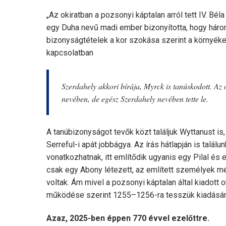
„Az okiratban a pozsonyi káptalan arról tett IV. Bé
egy Duha nevű madi ember bizonyította, hogy három 
bizonyságtételek a kor szokása szerint a környéke
kapcsolatban
Szerdahely akkori bírája, Myrck is tanúskodott. Az 
nevében, de egész Szerdahely nevében tette le.
A tanúbizonyságot tevők közt találjuk Wyttanust is
Serreful-i apát jobbágya. Az írás hátlapján is talá
vonatkozhatnak, itt említődik ugyanis egy Pilal és 
csak egy Abony létezett, az említett személyek mé
voltak. Ám mivel a pozsonyi káptalan által kiadott
működése szerint 1255–1256-ra tesszük kiadásána
Azaz, 2025-ben éppen 770 évvel ezelőttre.