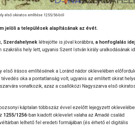
ly első okiratos említése 1255/56-ból
 jelöli a települések alapításának az évét.
k,
Szerdahelynek
létrejötte is jóval korábbra,
a honfoglalás ide
n szakrális hely lett, ugyanis Szent István király uralkodásának i
 első írásos említésének a Loránd nádor oklevelében előfordul
évedés oka a pontatlanság volt, ugyanis az említett okirat hely
zarvára vonatkozik, azaz a csallóközi Nagyszarva első okirato
pozsonyi káptalan többszáz évvel ezelőtt lejegyzett oklevelébe
az
1255/1256
-ban kiadott oklevelet valaha az Amadé család
tárban lelhető fel eredeti formájában (és érhető el digitális