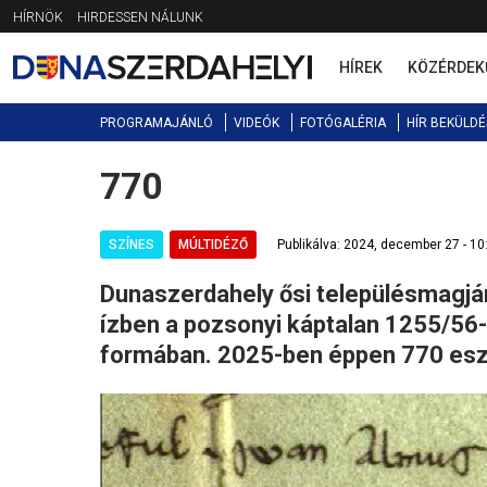
Jump
HÍRNÖK
HIRDESSEN NÁLUNK
to
navigation
HÍREK
KÖZÉRDEK
PROGRAMAJÁNLÓ
VIDEÓK
FOTÓGALÉRIA
HÍR BEKÜLDÉ
770
Back
to
top
SZÍNES
MÚLTIDÉZŐ
Publikálva: 2024, december 27 - 10
Dunaszerdahely ősi településmagján
ízben a pozsonyi káptalan 1255/56-b
formában. 2025-ben éppen 770 eszt