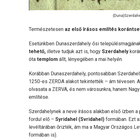
(Duna)Szerdahe
Természetesen
az első írásos említés korántsem
Esetünkben Dunaszerdahely ősi településmagjána
tehető,
illetve tudjuk azt is, hogy
Szerdahely
korá
óta
templom
állt, lényegében a mai helyén.
Korábban Dunaszerdahely, pontosabban Szerdahely
1250-es ZERDA alakot tekintették – ám tévesen. A t
olvasata a ZERVA, és nem városunkra, hanem Nagys
említése.
Szerdahelynek a neve írásos alakban első ízben a 
fordul elő –
Syridahel (Svridahel)
formában. Ezt 
levéltárában őrizték, ám ma a Magyar Országos Levél
formában is).