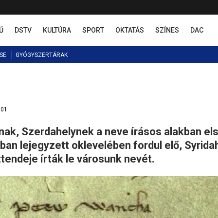
Ű
DSTV
KULTÚRA
SPORT
OKTATÁS
SZÍNES
DAC
SE
GYÓGYSZERTÁRAK
:01
ak, Szerdahelynek a neve írásos alakban el
an lejegyzett oklevelében fordul elő, Syrida
endeje írták le városunk nevét.