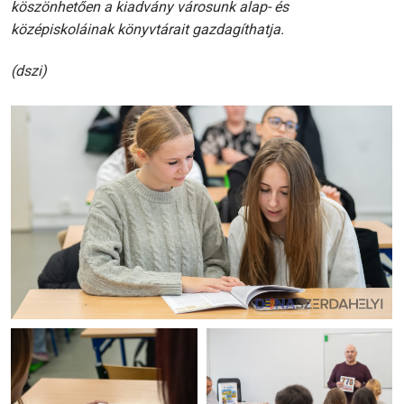
köszönhetően a kiadvány városunk alap- és
középiskoláinak könyvtárait gazdagíthatja.
(dszi)