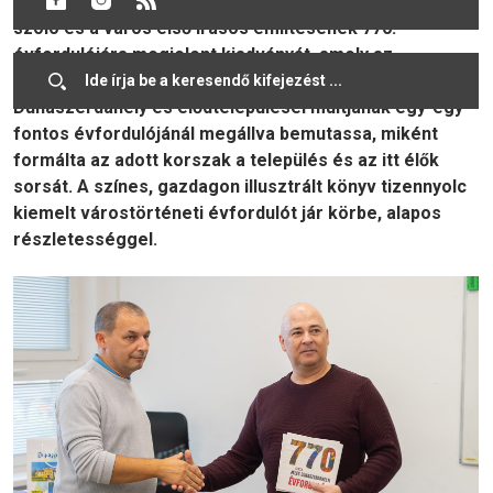
mutatta be Nagy Attila helytörténész a fiataloknak
szóló és a város első írásos említésének 770.
évfordulójára megjelent kiadványát, amely az
évforduló kapcsán arra törekszik, hogy
Dunaszerdahely és elődtelepülései múltjának egy-egy
fontos évfordulójánál megállva bemutassa, miként
formálta az adott korszak a település és az itt élők
sorsát. A színes, gazdagon illusztrált könyv tizennyolc
kiemelt várostörténeti évfordulót jár körbe, alapos
részletességgel.