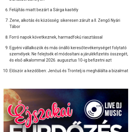
Felújítás miatt bezárt a Sárga kastély
Zene, alkotás és közösség: sikeresen zárult a II. Zengő Nyári
Tábor
Forró napok következnek, harmadfokú riasztással
Egyéni vállalkozók és más önálló keresőtevékenységet folytató
személyek: Ne felejtsék el módosítani a járulékfizetés összegét,
és első alkalommal 2026. augusztus 10-ig befizetni azt
Először a kezdőben: Jenčuš és Trontelj is meghálálta a bizalmat