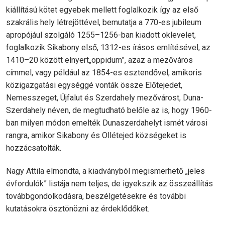
kiállítású kötet egyebek mellett foglalkozik így az első
szakrális hely létrejöttével, bemutatja a 770-es jubileum
apropójául szolgáló 1255–1256-ban kiadott oklevelet,
foglalkozik Sikabony első, 1312-es írásos említésével, az
1410–20 között elnyert„oppidum”, azaz a mezőváros
címmel, vagy például az 1854-es esztendővel, amikoris
közigazgatási egységgé vonták össze Előtejedet,
Nemesszeget, Újfalut és Szerdahely mezővárost, Duna-
Szerdahely néven, de megtudható belőle az is, hogy 1960-
ban milyen módon emelték Dunaszerdahelyt ismét városi
rangra, amikor Sikabony és Ollétejed községeket is
hozzácsatolták.
Nagy Attila elmondta, a kiadványból megismerhető „jeles
évfordulók” listája nem teljes, de igyekszik az összeállítás
továbbgondolkodásra, beszélgetésekre és további
kutatásokra ösztönözni az érdeklődőket.