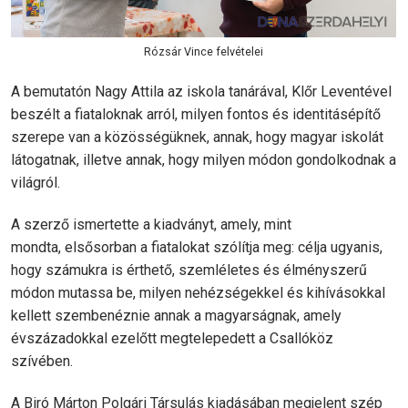
Rózsár Vince felvételei
A bemutatón Nagy Attila az iskola tanárával, Klőr Leventével
beszélt a fiataloknak arról, milyen fontos és identitásépítő
szerepe van a közösségüknek, annak, hogy magyar iskolát
látogatnak, illetve annak, hogy milyen módon gondolkodnak a
világról.
A szerző ismertette a kiadványt, amely, mint
mondta, elsősorban a fiatalokat szólítja meg: célja ugyanis,
hogy számukra is érthető, szemléletes és élményszerű
módon mutassa be, milyen nehézségekkel és kihívásokkal
kellett szembenéznie annak a magyarságnak, amely
évszázadokkal ezelőtt megtelepedett a Csallóköz
szívében.
A Biró Márton Polgári Társulás kiadásában megjelent szép