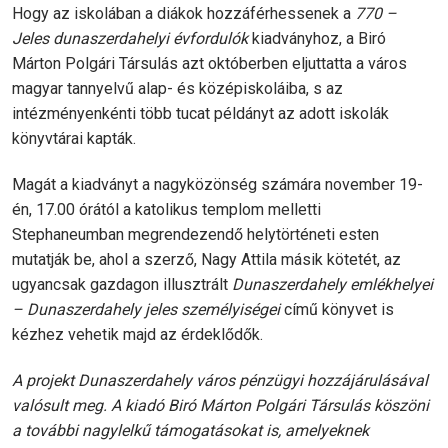
Hogy az iskolában a diákok hozzáférhessenek a
770 –
Jeles dunaszerdahelyi évfordulók
kiadványhoz, a Biró
Márton Polgári Társulás azt októberben eljuttatta a város
magyar tannyelvű alap- és középiskoláiba, s az
intézményenkénti több tucat példányt az adott iskolák
könyvtárai kapták.
Magát a kiadványt a nagyközönség számára november 19-
én, 17.00 órától a katolikus templom melletti
Stephaneumban megrendezendő helytörténeti esten
mutatják be, ahol a szerző, Nagy Attila másik kötetét, az
ugyancsak gazdagon illusztrált
Dunaszerdahely emlékhelyei
– Dunaszerdahely jeles személyiségei
című könyvet is
kézhez vehetik majd az érdeklődők.
A projekt Dunaszerdahely város pénzügyi hozzájárulásával
valósult meg. A kiadó Biró Márton Polgári Társulás köszöni
a további nagylelkű támogatásokat is, amelyeknek