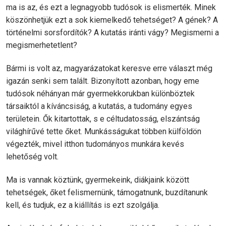
ma is az, és ezt a legnagyobb tudósok is elismerték. Minek
köszönhetjük ezt a sok kiemelkedő tehetséget? A gének? A
történelmi sorsfordítók? A kutatás iránti vágy? Megismerni a
megismerhetetlent?
Bármi is volt az, magyarázatokat keresve erre választ még
igazán senki sem talált. Bizonyított azonban, hogy eme
tudósok néhányan már gyermekkorukban különböztek
társaiktól a kíváncsiság, a kutatás, a tudomány egyes
területein. Ők kitartottak, s e céltudatosság, elszántság
világhírűvé tette őket. Munkásságukat többen külföldön
végezték, mivel itthon tudományos munkára kevés
lehetőség volt.
Ma is vannak köztünk, gyermekeink, diákjaink között
tehetségek, őket felismernünk, támogatnunk, buzdítanunk
kell, és tudjuk, ez a kiállítás is ezt szolgálja.