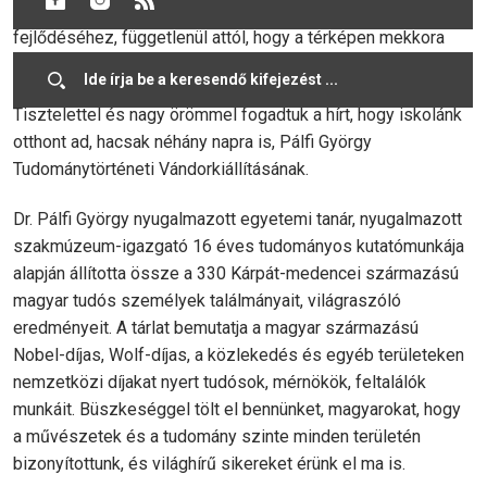
„Minden ország akkora, amennyivel hozzájárul az emberiség
fejlődéséhez, függetlenül attól, hogy a térképen mekkora
terület jelöli helyét a világban.”(Szent-Györgyi Albert)
Tisztelettel és nagy örömmel fogadtuk a hírt, hogy iskolánk
otthont ad, hacsak néhány napra is, Pálfi György
Tudománytörténeti Vándorkiállításának.
Dr. Pálfi György nyugalmazott egyetemi tanár, nyugalmazott
szakmúzeum-igazgató 16 éves tudományos kutatómunkája
alapján állította össze a 330 Kárpát-medencei származású
magyar tudós személyek találmányait, világraszóló
eredményeit. A tárlat bemutatja a magyar származású
Nobel-díjas, Wolf-díjas, a közlekedés és egyéb területeken
nemzetközi díjakat nyert tudósok, mérnökök, feltalálók
munkáit. Büszkeséggel tölt el bennünket, magyarokat, hogy
a művészetek és a tudomány szinte minden területén
bizonyítottunk, és világhírű sikereket érünk el ma is.