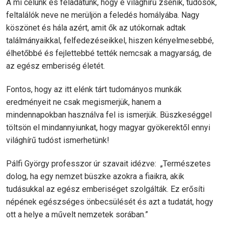
A mi célunk és feladatunk, hogy e világhírű zsenik, tudósok,
feltalálók neve ne merüljön a feledés homályába. Nagy
köszönet és hála azért, amit ők az utókornak adtak
találmányaikkal, felfedezéseikkel, hiszen kényelmesebbé,
élhetőbbé és fejlettebbé tették nemcsak a magyarság, de
az egész emberiség életét.
Fontos, hogy az itt elénk tárt tudományos munkák
eredményeit ne csak megismerjük, hanem a
mindennapokban használva fel is ismerjük. Büszkeséggel
töltsön el mindannyiunkat, hogy magyar gyökerektől ennyi
világhírű tudóst ismerhetünk!
Pálfi György professzor úr szavait idézve: „Természetes
dolog, ha egy nemzet büszke azokra a fiaikra, akik
tudásukkal az egész emberiséget szolgálták. Ez erősíti
népének egészséges önbecsülését és azt a tudatát, hogy
ott a helye a művelt nemzetek sorában.”