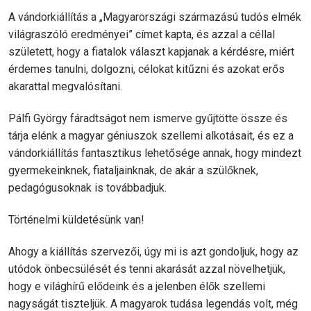
A vándorkiállítás a „Magyarországi származású tudós elmék
világraszóló eredményei” címet kapta, és azzal a céllal
született, hogy a fiatalok választ kapjanak a kérdésre, miért
érdemes tanulni, dolgozni, célokat kitűzni és azokat erős
akarattal megvalósítani.
Pálfi György fáradtságot nem ismerve gyűjtötte össze és
tárja elénk a magyar géniuszok szellemi alkotásait, és ez a
vándorkiállítás fantasztikus lehetősége annak, hogy mindezt
gyermekeinknek, fiataljainknak, de akár a szülőknek,
pedagógusoknak is továbbadjuk.
Történelmi küldetésünk van!
Ahogy a kiállítás szervezői, úgy mi is azt gondoljuk, hogy az
utódok önbecsülését és tenni akarását azzal növelhetjük,
hogy e világhírű elődeink és a jelenben élők szellemi
nagyságát tiszteljük. A magyarok tudása legendás volt, még