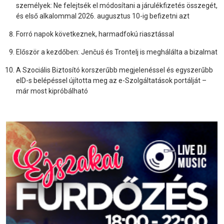
személyek: Ne felejtsék el módosítani a járulékfizetés összegét,
és első alkalommal 2026. augusztus 10-ig befizetni azt
Forró napok következnek, harmadfokú riasztással
Először a kezdőben: Jenčuš és Trontelj is meghálálta a bizalmat
A Szociális Biztosító korszerűbb megjelenéssel és egyszerűbb
eID-s belépéssel újította meg az e-Szolgáltatások portálját –
már most kipróbálható