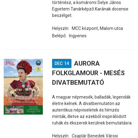
történész, a komáromi Selye János
Egyetem Tanárképző Karának docense
beszélget.
Helyszín:
MCC központ, Malom utca
Belépő:
Ingyenes
AURORA
DEC 14
FOLKGLAMOUR - MESÉS
DIVATBEMUTATÓ
A magyar népmesék, balladák, legendák
életre kelnek. A divatbemutatón az
autentikus népviseletek és hímzés
minták, illetve az ezekből inspirálódott
ruhák és ékszerek kerülnek bemutatásra.
Helyszín:
Csaplár Benedek Városi