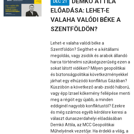
DEMKÓ ATTILA
DEC 21
ELŐADÁSA: LEHET-E
VALAHA VALÓDI BÉKE A
SZENTFÖLDÖN?
Lehet-e valaha valódi béke a
Szentföldön? Segíthet-e a kétállami
megoldás, vagy zsidók és arabok állandó
harca történelmi szükségszerűség ezen a
sokat látott vidéken? Milyen geopolitikai
és biztonságpolitikai következményekkel
járhat egy elhúzódó konfliktus Gázában?
Küszöbön a következő arab-zsidó háború,
vagy épp Izrael kőkemény fellépése menti
meg a régiót egy újabb, a minden
eddiginél nagyobb konfliktustól? Ezekre
és még számos egyéb kérdésre keresi a
választ dunaszerdahelyi előadásában
Demkó Attila, az MCC Geopolitikai
Műhelyének vezetője. Ha érdekli a világ, a