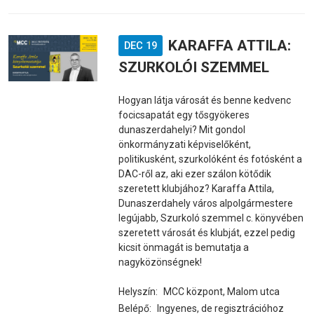
KARAFFA ATTILA:
DEC 19
SZURKOLÓI SZEMMEL
Hogyan látja városát és benne kedvenc
focicsapatát egy tősgyökeres
dunaszerdahelyi? Mit gondol
önkormányzati képviselőként,
politikusként, szurkolóként és fotósként a
DAC-ről az, aki ezer szálon kötődik
szeretett klubjához? Karaffa Attila,
Dunaszerdahely város alpolgármestere
legújabb, Szurkoló szemmel c. könyvében
szeretett városát és klubját, ezzel pedig
kicsit önmagát is bemutatja a
nagyközönségnek!
Helyszín:
MCC központ, Malom utca
Belépő:
Ingyenes, de regisztrációhoz