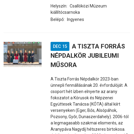
Helyszín:
Csallóközi Múzeum
kiállítócsarnoka
Belépő:
Ingyenes
A TISZTA FORRÁS
DEC 15
NÉPDALKÖR JUBILEUMI
MŰSORA
A Tiszta Forrás Népdalkör 2023-ban
ünnepli fennállásának 20. évfordulóját. A
csoport hét ízben elnyerte az arany
fokozatot a Kórusok és Népzenei
Együttesek Tanácsa (KÓTA) által kiírt
versenyeken (Eger, Bős, Alsópáhok,
Pozsony, Győr, Dunaszerdahely). 2006-tól
a legmagasabb szakmai elismerés, az
Aranypáva Nagydíj hétszeres birtokosa.