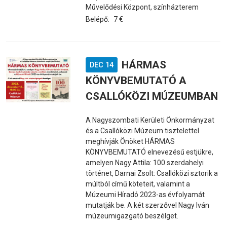
Művelődési Központ, színházterem
Belépő:
7 €
HÁRMAS
DEC 14
KÖNYVBEMUTATÓ A
CSALLÓKÖZI MÚZEUMBAN
A Nagyszombati Kerületi Önkormányzat
és a Csallóközi Múzeum tisztelettel
meghívják Önöket HÁRMAS
KÖNYVBEMUTATÓ elnevezésű estjükre,
amelyen Nagy Attila: 100 szerdahelyi
történet, Darnai Zsolt: Csallóközi sztorik a
múltból című köteteit, valamint a
Múzeumi Híradó 2023-as évfolyamát
mutatják be. A két szerzővel Nagy Iván
múzeumigazgató beszélget.