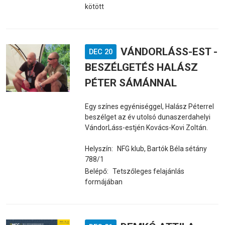
kötött
VÁNDORLÁSS-EST -
DEC 20
BESZÉLGETÉS HALÁSZ
PÉTER SÁMÁNNAL
Egy színes egyéniséggel, Halász Péterrel
beszélget az év utolsó dunaszerdahelyi
VándorLáss-estjén Kovács-Kovi Zoltán.
Helyszín:
NFG klub, Bartók Béla sétány
788/1
Belépő:
Tetszőleges felajánlás
formájában