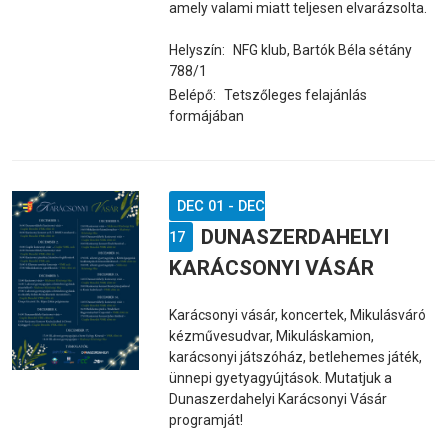
amely valami miatt teljesen elvarázsolta.
Helyszín:
NFG klub, Bartók Béla sétány
788/1
Belépő:
Tetszőleges felajánlás
formájában
DEC 01
-
DEC
DUNASZERDAHELYI
17
KARÁCSONYI VÁSÁR
Karácsonyi vásár, koncertek, Mikulásváró
kézművesudvar, Mikuláskamion,
karácsonyi játszóház, betlehemes játék,
ünnepi gyetyagyújtások. Mutatjuk a
Dunaszerdahelyi Karácsonyi Vásár
programját!