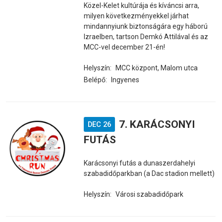
Közel-Kelet kultúrája és kíváncsi arra,
milyen következményekkel járhat
mindannyiunk biztonságára egy háború
Izraelben, tartson Demkó Attilával és az
MCC-vel december 21-én!
Helyszín:
MCC központ, Malom utca
Belépő:
Ingyenes
7. KARÁCSONYI
DEC 26
FUTÁS
Karácsonyi futás a dunaszerdahelyi
szabadidőparkban (a Dac stadion mellett)
Helyszín:
Városi szabadidőpark