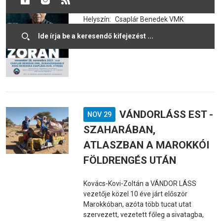
Helyszín:
Csaplár Benedek VMK
Belépő:
28 euró
VÁNDORLÁSS EST -
NOV 29
SZAHARÁBAN,
ATLASZBAN A MAROKKÓI
FÖLDRENGÉS UTÁN
Kovács-Kovi-Zoltán a VÁNDOR LÁSS
vezetője közel 10 éve járt először
Marokkóban, azóta több tucat utat
szervezett, vezetett főleg a sivatagba,