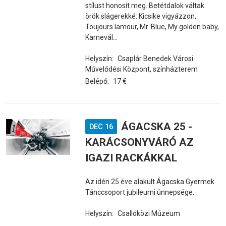
stílust honosít meg. Betétdalok váltak
örök slágerekké: Kicsike vigyázzon,
Toujours lamour, Mr. Blue, My golden baby,
Karnevál…
Helyszín:
Csaplár Benedek Városi
Művelődési Központ, színházterem
Belépő:
17 €
ÁGACSKA 25 -
DEC 16
KARÁCSONYVÁRÓ AZ
IGAZI RACKÁKKAL
Az idén 25 éve alakult Ágacska Gyermek
Tánccsoport jubileumi ünnepsége.
Helyszín:
Csallóközi Múzeum