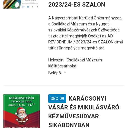
2023/24-ES SZALON
A Nagyszombati Kerületi Önkormányzat,
a Csallóközi Múzeum és a Nyugat-
szlovákiai Képzőművészek Szövetsége
tisztelettel meghívják Önöket az AD
REVIDENDUM / 2023/24-es SZALON című
tárlat ünnepélyes megnyitójára
Helyszín:
Csallóközi Múzeum
kiállítócsarnoka
Belépő:
–
KARÁCSONYI
DEC 09
VÁSÁR ÉS MIKULÁSVÁRÓ
KÉZMŰVESUDVAR
SIKABONYBAN