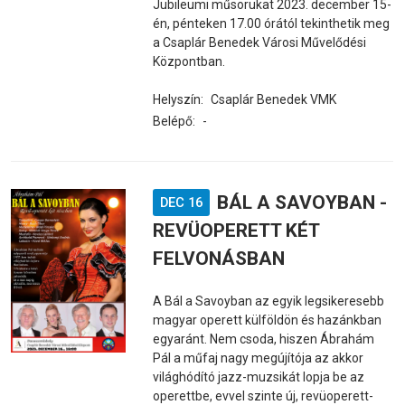
Jubileumi műsorukat 2023. december 15-
én, pénteken 17.00 órától tekinthetik meg
a Csaplár Benedek Városi Művelődési
Központban.
Helyszín:
Csaplár Benedek VMK
Belépő:
-
BÁL A SAVOYBAN -
DEC 16
REVÜOPERETT KÉT
FELVONÁSBAN
A Bál a Savoyban az egyik legsikeresebb
magyar operett külföldön és hazánkban
egyaránt. Nem csoda, hiszen Ábrahám
Pál a műfaj nagy megújítója az akkor
világhódító jazz-muzsikát lopja be az
operettbe, evvel szinte új, revüoperett-