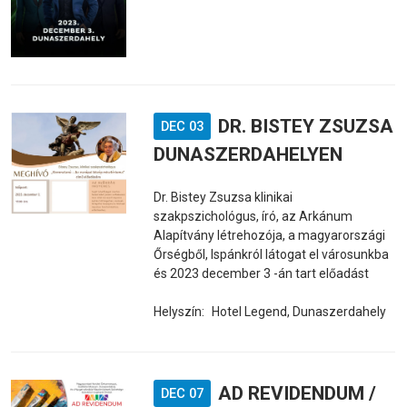
DR. BISTEY ZSUZSA
DEC 03
DUNASZERDAHELYEN
Dr. Bistey Zsuzsa klinikai
szakpszichológus, író, az Arkánum
Alapítvány létrehozója, a magyarországi
Őrségből, Ispánkról látogat el városunkba
és 2023 december 3 -án tart előadást
Helyszín:
Hotel Legend, Dunaszerdahely
AD REVIDENDUM /
DEC 07