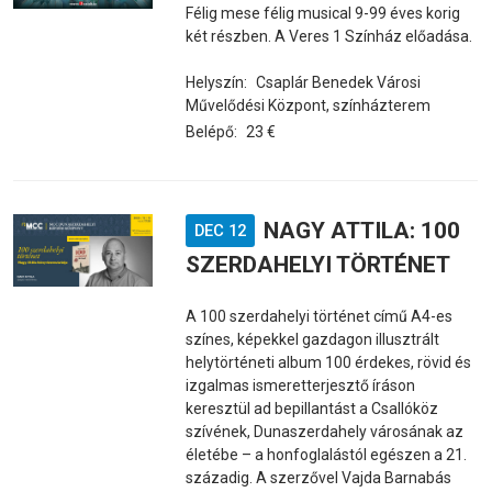
Félig mese félig musical 9-99 éves korig
két részben. A Veres 1 Színház előadása.
Helyszín:
Csaplár Benedek Városi
Művelődési Központ, színházterem
Belépő:
23 €
NAGY ATTILA: 100
DEC 12
SZERDAHELYI TÖRTÉNET
A 100 szerdahelyi történet című A4-es
színes, képekkel gazdagon illusztrált
helytörténeti album 100 érdekes, rövid és
izgalmas ismeretterjesztő íráson
keresztül ad bepillantást a Csallóköz
szívének, Dunaszerdahely városának az
életébe – a honfoglalástól egészen a 21.
századig. A szerzővel Vajda Barnabás