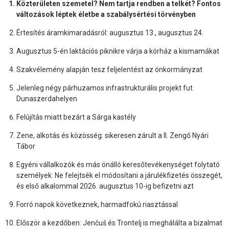
Közterületen szemetel? Nem tartja rendben a telkét? Fontos
változások léptek életbe a szabálysértési törvényben
Értesítés áramkimaradásról: augusztus 13., augusztus 24.
Augusztus 5-én laktációs piknikre várja a kórház a kismamákat
Szakvélemény alapján tesz feljelentést az önkormányzat
Jelenleg négy párhuzamos infrastrukturális projekt fut
Dunaszerdahelyen
Felújítás miatt bezárt a Sárga kastély
Zene, alkotás és közösség: sikeresen zárult a II. Zengő Nyári
Tábor
Egyéni vállalkozók és más önálló keresőtevékenységet folytató
személyek: Ne felejtsék el módosítani a járulékfizetés összegét,
és első alkalommal 2026. augusztus 10-ig befizetni azt
Forró napok következnek, harmadfokú riasztással
Először a kezdőben: Jenčuš és Trontelj is meghálálta a bizalmat