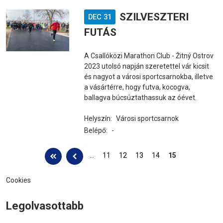
SZILVESZTERI
DEC 31
FUTÁS
A Csallóközi Marathon Club - Žitný Ostrov
2023 utolsó napján szeretettel vár kicsit
és nagyot a városi sportcsarnokba, illetve
a vásártérre, hogy futva, kocogva,
ballagva búcsúztathassuk az óévet.
Helyszín:
Városi sportcsarnok
Belépő:
-
Oldalak
…
11
12
13
14
15
Cookies
Legolvasottabb