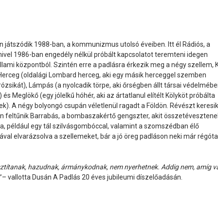
n játszódik 1988-ban, a kommunizmus utolsó éveiben. Itt él Rádiós, a
mivel 1986-ban engedély nélkül próbált kapcsolatot teremteni idegen
 állami központból. Szintén erre a padlásra érkezik meg a négy szellem, 
), Herceg (oldalági Lombard herceg, aki egy másik herceggel szemben
rózsikát), Lámpás (a nyolcadik törpe, aki őrségben állt társai védelmébe
Meglökő (egy jólelkű hóhér, aki az ártatlanul elítélt Kölyköt próbálta
. A négy bolyongó csupán véletlenül ragadt a Földön. Révészt keresik
en feltűnik Barrabás, a bombaszakértő gengszter, akit összetévesztene
, például egy tál szilvásgombóccal, valamint a szomszédban élő
val elvarázsolva a szellemeket, bár a jó öreg padláson neki már régóta
usztítanak, hazudnak, ármánykodnak, nem nyerhetnek. Addig nem, amíg 
"
– vallotta Dusán A Padlás 20 éves jubileumi díszelőadásán.