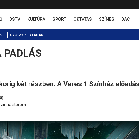
Ű
DSTV
KULTÚRA
SPORT
OKTATÁS
SZÍNES
DAC
SE
GYÓGYSZERTÁRAK
 A PADLÁS
korig két részben. A Veres 1 Színház előadás
30
 színházterem