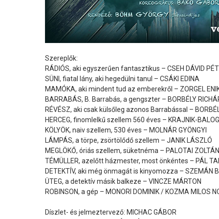
Szereplők:
RÁDIÓS, aki egyszerűen fantasztikus – CSEH DÁVID PÉ
SÜNI, fiatal lány, aki hegedülni tanul – CSÁKI EDINA
MAMÓKA, aki mindent tud az emberekről – ZORGEL ENI
BARRABÁS, B. Barrabás, a gengszter – BORBÉLY RICH
RÉVÉSZ, aki csak külsőleg azonos Barrabással – BORB
HERCEG, finomlelkű szellem 560 éves – KRAJNIK-BAL
KÖLYÖK, naiv szellem, 530 éves – MOLNÁR GYÖNGYI
LÁMPÁS, a törpe, zsörtölődő szellem – JANIK LÁSZLÓ
MEGLÖKŐ, óriás szellem, süketnéma – PALOTAI ZOLTÁ
TÉMÜLLER, azelőtt házmester, most önkéntes – PÁL T
DETEKTÍV, aki még önmagát is kinyomozza – SZEMÁN 
ÜTEG, a detektív másik balkeze – VINCZE MÁRTON
ROBINSON, a gép – MONORI DOMINIK / KOZMA MILOS N
Díszlet- és jelmeztervező: MICHAC GÁBOR