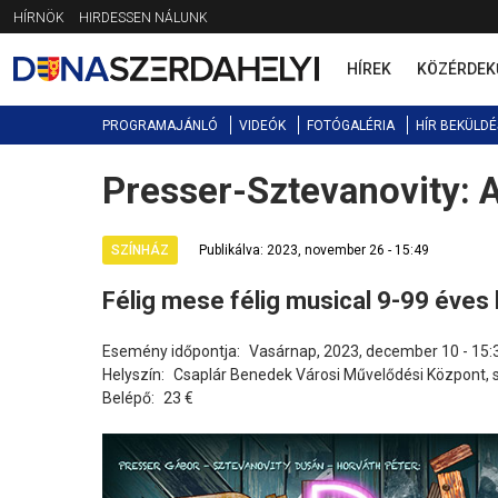
Jump
HÍRNÖK
HIRDESSEN NÁLUNK
to
navigation
HÍREK
KÖZÉRDEK
PROGRAMAJÁNLÓ
VIDEÓK
FOTÓGALÉRIA
HÍR BEKÜLDÉ
Presser-Sztevanovity:
Back
to
top
SZÍNHÁZ
Publikálva: 2023, november 26 - 15:49
Félig mese félig musical 9-99 éves 
Esemény időpontja:
Vasárnap, 2023, december 10 - 15:
Helyszín:
Csaplár Benedek Városi Művelődési Központ,
Belépő:
23 €