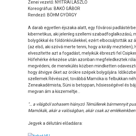
Zenei vezető: NYITRAI LÁSZLÓ
Koreográfus: BAKÓ GÁBOR
Rendező: BÖHM GYÖRGY
A darab egyetlen éjszaka alatt, egy fővárosi padlástérbe
kibernetikus, aki jelenleg szellemi szabadfoglalkozású, 
bolygókkal és földönkívüliekkel, ezért elbocsájtották az
(az első, aki szóvá merte tenni, hogy a király meztelen
elveszítette azt a fogadást, melyikük ébreszti fel Csipke
Hófehérke érkezése után azonban megfeledkeztek róla) és 
megvédeni, de menekülés közben mindketten odavesztek)
hogy átvigye őket az örökre szépek bolygójára. Időközb
szellemek Révésszel, továbbá Mamóka is felbukkan néha
Zeneakadémista, Süni is betoppan, hősiességével és bájá
megvan ám a kiszemeltje…
"… a világból sohasem hiányzó Témüllerek bármennyit p
Mamókák, akár a valóságban, akár csak az emlékeinkben
Jegyek a délutáni előadásra: