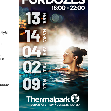
Kölyök
n,
,
k a
vannak