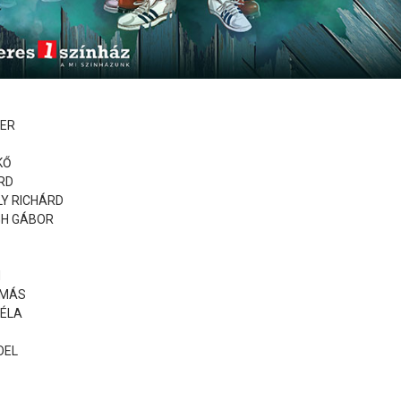
TER
KŐ
ÁRD
ÉLY RICHÁRD
OGH GÁBOR
N
AMÁS
BÉLA
OEL