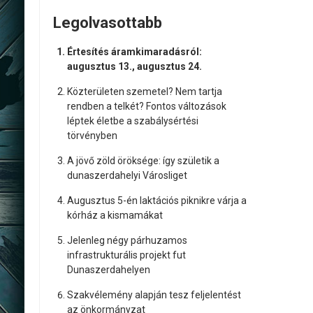
Legolvasottabb
Értesítés áramkimaradásról:
augusztus 13., augusztus 24.
Közterületen szemetel? Nem tartja
rendben a telkét? Fontos változások
léptek életbe a szabálysértési
törvényben
A jövő zöld öröksége: így születik a
dunaszerdahelyi Városliget
Augusztus 5-én laktációs piknikre várja a
kórház a kismamákat
Jelenleg négy párhuzamos
infrastrukturális projekt fut
Dunaszerdahelyen
Szakvélemény alapján tesz feljelentést
az önkormányzat