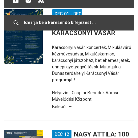
DEC 01
-
DEC
DUNASZERDAHELYI
17
KARÁCSONYI VÁSÁR
Karácsonyi vásár, koncertek, Mikulásváró
kézművesudvar, Mikuláskamion,
karácsonyi játszóház, betlehemes játék,
ünnepi gyetyagyújtások. Mutatjuk a
Dunaszerdahelyi Karácsonyi Vásár
programját!
Helyszín:
Csaplár Benedek Városi
Művelődési Központ
Belépő:
–
NAGY ATTILA: 100
DEC 12