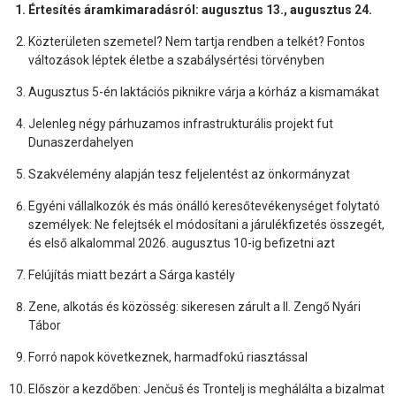
Értesítés áramkimaradásról: augusztus 13., augusztus 24.
Közterületen szemetel? Nem tartja rendben a telkét? Fontos
változások léptek életbe a szabálysértési törvényben
Augusztus 5-én laktációs piknikre várja a kórház a kismamákat
Jelenleg négy párhuzamos infrastrukturális projekt fut
Dunaszerdahelyen
Szakvélemény alapján tesz feljelentést az önkormányzat
Egyéni vállalkozók és más önálló keresőtevékenységet folytató
személyek: Ne felejtsék el módosítani a járulékfizetés összegét,
és első alkalommal 2026. augusztus 10-ig befizetni azt
Felújítás miatt bezárt a Sárga kastély
Zene, alkotás és közösség: sikeresen zárult a II. Zengő Nyári
Tábor
Forró napok következnek, harmadfokú riasztással
Először a kezdőben: Jenčuš és Trontelj is meghálálta a bizalmat