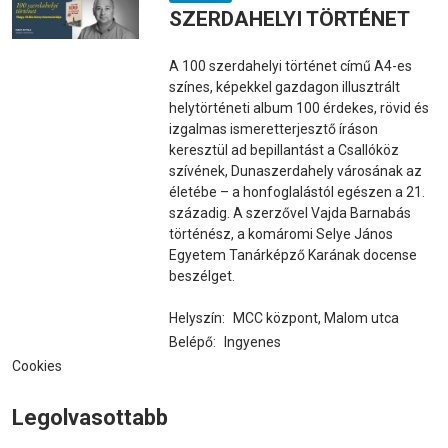
SZERDAHELYI TÖRTÉNET
A 100 szerdahelyi történet című A4-es
színes, képekkel gazdagon illusztrált
helytörténeti album 100 érdekes, rövid és
izgalmas ismeretterjesztő íráson
keresztül ad bepillantást a Csallóköz
szívének, Dunaszerdahely városának az
életébe – a honfoglalástól egészen a 21.
századig. A szerzővel Vajda Barnabás
történész, a komáromi Selye János
Egyetem Tanárképző Karának docense
beszélget.
Helyszín:
MCC központ, Malom utca
Belépő:
Ingyenes
Cookies
Legolvasottabb