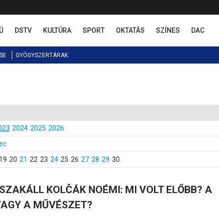
Ű
DSTV
KULTÚRA
SPORT
OKTATÁS
SZÍNES
DAC
SE
GYÓGYSZERTÁRAK
023
2024
2025
2026
ec
19
20
21
22
23
24
25
26
27
28
29
30
SZAKÁLL KOLČÁK NOÉMI: MI VOLT ELŐBB? A
VAGY A MŰVÉSZET?