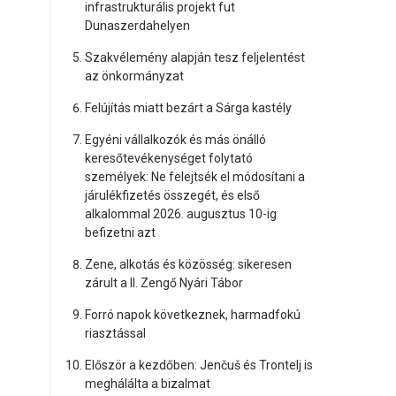
infrastrukturális projekt fut
Dunaszerdahelyen
Szakvélemény alapján tesz feljelentést
az önkormányzat
Felújítás miatt bezárt a Sárga kastély
Egyéni vállalkozók és más önálló
keresőtevékenységet folytató
személyek: Ne felejtsék el módosítani a
járulékfizetés összegét, és első
alkalommal 2026. augusztus 10-ig
befizetni azt
Zene, alkotás és közösség: sikeresen
zárult a II. Zengő Nyári Tábor
Forró napok következnek, harmadfokú
riasztással
Először a kezdőben: Jenčuš és Trontelj is
meghálálta a bizalmat