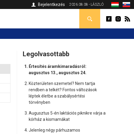
Bejelentkezés
2026.08.08 - LÁSZLÓ
Legolvasottabb
Értesítés áramkimaradásról:
augusztus 13., augusztus 24.
Közterületen szemetel? Nem tartja
rendben a telkét? Fontos változások
léptek életbe a szabálysértési
törvényben
Augusztus 5-én laktációs piknikre várja a
kórház a kismamákat
Jelenleg négy párhuzamos