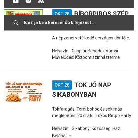
BÍBORPIROS SZÉP
OKT 28
RÓZSA
A népzenei vetélkedő országos döntője.
Helyszín:
Csaplár Benedek Városi
Művelődési Központ színházterme
TÖK JÓ NAP
OKT 28
SIKABONYBAN
Tökfaragás, Tomi bohóc és sok más
meglepetés. 20 órától Tökös Retpó Party
Helyszín:
Sikabonyi Közösségi Ház
Belépő:
–