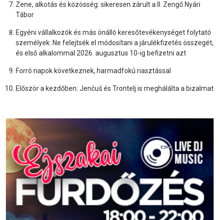
Zene, alkotás és közösség: sikeresen zárult a II. Zengő Nyári
Tábor
Egyéni vállalkozók és más önálló keresőtevékenységet folytató
személyek: Ne felejtsék el módosítani a járulékfizetés összegét,
és első alkalommal 2026. augusztus 10-ig befizetni azt
Forró napok következnek, harmadfokú riasztással
Először a kezdőben: Jenčuš és Trontelj is meghálálta a bizalmat