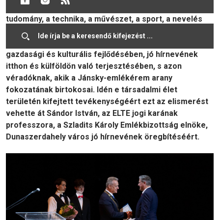
kimagaslót alkottak, kiemelkedő eredményt értek el a
tudomány, a technika, a művészet, a sport, a nevelés
területén, továbbá olyan személyek, akik
tevékenységükkel érdemeket szereztek a város
gazdasági és kulturális fejlődésében, jó hírnevének
itthon és külföldön való terjesztésében, s azon
véradóknak, akik a Jánsky-emlékérem arany
fokozatának birtokosai. Idén e társadalmi élet
területén kifejtett tevékenységéért ezt az elismerést
vehette át Sándor István, az ELTE jogi karának
professzora, a Szladits Károly Emlékbizottság elnöke,
Dunaszerdahely város jó hírnevének öregbítéséért.