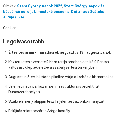
Címkék:
Szent György-napok 2022
,
Szent György-napok és
búcsú
,
városi díjak
,
mestské ocenenia
,
Dni a hody Svätého
Juraja (624)
Cookies
Legolvasottabb
Értesítés áramkimaradásról: augusztus 13., augusztus 24.
Közterületen szemetel? Nem tartja rendben a telkét? Fontos
változások léptek életbe a szabálysértési törvényben
Augusztus 5-én laktációs piknikre várja a kórház a kismamákat
Jelenleg négy párhuzamos infrastrukturális projekt fut
Dunaszerdahelyen
Szakvélemény alapján tesz feljelentést az önkormányzat
Felújítás miatt bezárt a Sárga kastély