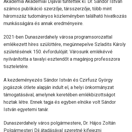
Akadémia Akadémiai Díjával tüntették ki. Dr. Sándor István
számos publikáció szerzője, társszerzője, több mint
háromszáz tudományos közleményben található hivatkozás
munkásságára és annak eredményeire.
2021-ben Dunaszerdahely városa programsorozattal
emlékezett híres szülöttére, megünnepelve Szladits Károly
születésének 150. évfordulóját. Városunk emlékévvé
nyilvánította a tavalyi esztendőt a magánjog professzora
tiszteletére.
A kezdeményezés Sándor István és Czirfusz György
jogászok ötlete alapján indult el, a helyi önkormányzat
támogatásával, amelynek keretében emlékbizottságot
hoztak létre. Ennek tagja és egyben elnöke volt Sándor
István egyetemi tanár.
Dunaszerdahely város polgármestere, Dr. Hájos Zoltán
Polgármesteri Díj átadásával szeretné kifejezni