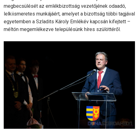
megbecsülését az emlékbizottság vezetőjének odaadó,
lelkiismeretes munkájáért, amelyet a bizottság többi tagjával
egyetemben a Szladits Károly Emlékév kapcsán kifejtett –
méltón megemlékezve településünk híres szülöttéről.