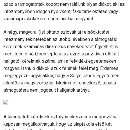
azaz a támogatottak között nem találunk olyan diákot, aki az
intézményében idegen nyelvként, fakultatív oktatás vagy
vasárnapi iskola keretében tanulna magyarul.
A négy, magyarul (is) oktató szlovákiai felsőoktatási
intézmény tekintetében az utóbbi években a támogatási
kérelmek számának dinamikus növekedését figyelhetjük
meg. Idén első ízben lépte át az ezret a pozitívan elbírált
hallgatói kérelmek száma, ami a felvidéki egyetemeken
magyarul tanuló diákok szűk felének felel meg. Érdemes
megjegyezni ugyanakkor, hogy a Selye János Egyetemen
jelentős a magyarországi lakcímmel rendelkező, tehát a
támogatásra nem jogosult hallgatók aránya.
A támogatott kérelmek évfolyamok szerinti megoszlása
kapcsán megállapíthatjuk, hogy az alapiskola első két