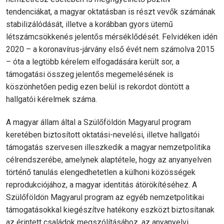
tendenciákat, a magyar oktatásban is részt vevők számának
stabilizálódását, illetve a korábban gyors ütemű
létszámcsökkenés jelentős mérséklődését. Felvidéken idén
2020 – a koronavírus-járvány első évét nem számolva 2015
– óta a legtöbb kérelem elfogadására került sor, a
támogatási összeg jelentős megemelésének is
köszönhetően pedig ezen belül is rekordot döntött a
hallgatói kérelmek száma.
A magyar állam által a Szülőföldön Magyarul program
keretében biztosított oktatási-nevelési, illetve hallgatói
támogatás szervesen illeszkedik a magyar nemzetpolitika
célrendszerébe, amelynek alaptétele, hogy az anyanyelven
történő tanulás elengedhetetlen a külhoni közösségek
reprodukciójához, a magyar identitás átörökítéséhez. A
Szülőföldön Magyarul program az egyéb nemzetpolitikai
támogatásokkal kiegészítve hatékony eszközt biztosítanak
az érintett családok megszólításához, az anyanyelvi