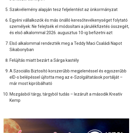
Szakvélemény alapján tesz feljelentést az önkormányzat
Egyéni vállalkozók és más önálló keresőtevékenységet folytató
személyek: Ne felejtsék el módosítani a járulékfizetés összegét,
és első alkalommal 2026. augusztus 10-ig befizetni azt
Első alkalommal rendezték meg a Teddy Maci Családi Napot
Sikabonyban
Felújítás miatt bezárt a Sárga kastély
A Szociális Biztosító korszerűbb megjelenéssel és egyszerűbb
eID-s belépéssel újította meg az e-Szolgáltatások portálját –
már most kipróbálható
Mozgásból tárgy, tárgyból tudás – lezárult a második Kreatív
Kemp