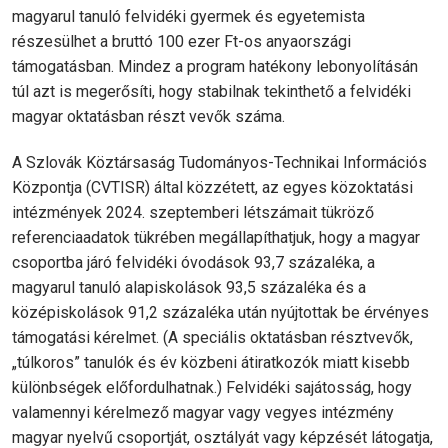
magyarul tanuló felvidéki gyermek és egyetemista
részesülhet a bruttó 100 ezer Ft-os anyaországi
támogatásban. Mindez a program hatékony lebonyolításán
túl azt is megerősíti, hogy stabilnak tekinthető a felvidéki
magyar oktatásban részt vevők száma.
A Szlovák Köztársaság Tudományos-Technikai Információs
Központja (CVTISR) által közzétett, az egyes közoktatási
intézmények 2024. szeptemberi létszámait tükröző
referenciaadatok tükrében megállapíthatjuk, hogy a magyar
csoportba járó felvidéki óvodások 93,7 százaléka, a
magyarul tanuló alapiskolások 93,5 százaléka és a
középiskolások 91,2 százaléka után nyújtottak be érvényes
támogatási kérelmet. (A speciális oktatásban résztvevők,
„túlkoros” tanulók és év közbeni átiratkozók miatt kisebb
különbségek előfordulhatnak.) Felvidéki sajátosság, hogy
valamennyi kérelmező magyar vagy vegyes intézmény
magyar nyelvű csoportját, osztályát vagy képzését látogatja,