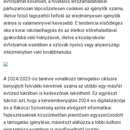
évfolyamát követően, a hivatalos létszámadatokkal
párhuzamosan lépcsőzetesen csökken az igénylők száma,
illetve felső tagozattól felfelé az eredményesen igénylők
aránya is valamennyivel kevesebb. E tendencia elsődleges
oka a korai iskolaelhagyás és az életkor előrehaladtával
gyakoribbá váló hiányzások, illetve a középiskolai
évfolyamok esetében a szlovák nyelvű vagy anyaországi
intézményben való továbbtanulás.
A 2024/2025-ös tanévre vonatkozó támogatási ciklusra
benyújtott felvidéki kérelmek száma az utóbbi egy-másfél
évtized tükrében is kedvezőnek tekinthető. Ez egyrészt
tükrözi azt, hogy a kérelembenyújtás 2024-es digitalizációja
és a Rákóczi Szövetség azóta elvégzett informatikai
fejlesztéseknek köszönhetően jelentősen egyszerűsödött
a támogatás igénylése, másrészt aláhúzza a többi külhoni
nemzetrész esetében is megfigyelhető pozitív