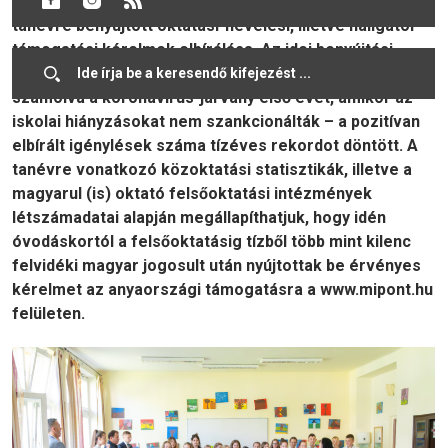
Magyarul program keretén belül a 2024/2025-ös
tanévre benyújtott oktatási-nevelési, illetve hallgatói
támogatási kérelmek elbírálása. Az idei benyújtási
időszak egyértelmű sikernek tekinthető, hiszen – nem
számolva a koronavírus-járvány első évét, amikor az
iskolai hiányzásokat nem szankcionálták – a pozitívan
elbírált igénylések száma tízéves rekordot döntött. A
tanévre vonatkozó közoktatási statisztikák, illetve a
magyarul (is) oktató felsőoktatási intézmények
létszámadatai alapján megállapíthatjuk, hogy idén
óvodáskortól a felsőoktatásig tízből több mint kilenc
felvidéki magyar jogosult után nyújtottak be érvényes
kérelmet az anyaországi támogatásra a www.mipont.hu
felületen.