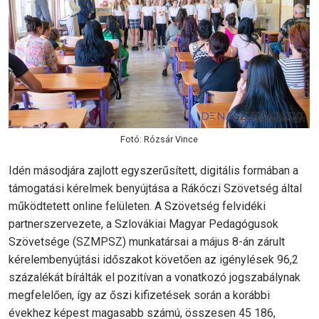
Fotó: Rózsár Vince
Idén másodjára zajlott egyszerűsített, digitális formában a
támogatási kérelmek benyújtása a Rákóczi Szövetség által
működtetett online felületen. A Szövetség felvidéki
partnerszervezete, a Szlovákiai Magyar Pedagógusok
Szövetsége (SZMPSZ) munkatársai a május 8-án zárult
kérelembenyújtási időszakot követően az igénylések 96,2
százalékát bírálták el pozitívan a vonatkozó jogszabálynak
megfelelően, így az őszi kifizetések során a korábbi
évekhez képest magasabb számú, összesen 45 186,