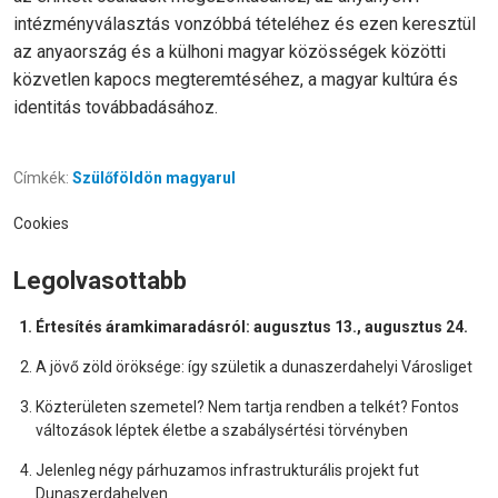
intézményválasztás vonzóbbá tételéhez és ezen keresztül
az anyaország és a külhoni magyar közösségek közötti
közvetlen kapocs megteremtéséhez, a magyar kultúra és
identitás továbbadásához.
Címkék:
Szülőföldön magyarul
Cookies
Legolvasottabb
Értesítés áramkimaradásról: augusztus 13., augusztus 24.
A jövő zöld öröksége: így születik a dunaszerdahelyi Városliget
Közterületen szemetel? Nem tartja rendben a telkét? Fontos
változások léptek életbe a szabálysértési törvényben
Jelenleg négy párhuzamos infrastrukturális projekt fut
Dunaszerdahelyen