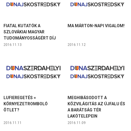
FIATAL KUTATÓK A
MA MÁRTON-NAPI VIGALOM!
SZLOVÁKIAI MAGYAR
TUDOMÁNYOSSÁGÉRT DÍJ
2016.11.13
2016.11.12
LUFIEREGETÉS =
MEGHIBÁSODOTT A
KÖRNYEZETROMBOLÓ
KÖZVILÁGITÁS AZ ÚJFALU ÉS
ÖTLET?
A BARÁTSÁG TÉR
LAKÓTELEPEIN
2016.11.11
2016.11.09