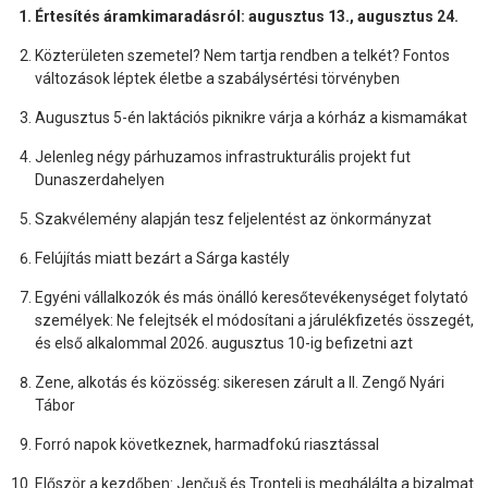
Értesítés áramkimaradásról: augusztus 13., augusztus 24.
Közterületen szemetel? Nem tartja rendben a telkét? Fontos
változások léptek életbe a szabálysértési törvényben
Augusztus 5-én laktációs piknikre várja a kórház a kismamákat
Jelenleg négy párhuzamos infrastrukturális projekt fut
Dunaszerdahelyen
Szakvélemény alapján tesz feljelentést az önkormányzat
Felújítás miatt bezárt a Sárga kastély
Egyéni vállalkozók és más önálló keresőtevékenységet folytató
személyek: Ne felejtsék el módosítani a járulékfizetés összegét,
és első alkalommal 2026. augusztus 10-ig befizetni azt
Zene, alkotás és közösség: sikeresen zárult a II. Zengő Nyári
Tábor
Forró napok következnek, harmadfokú riasztással
Először a kezdőben: Jenčuš és Trontelj is meghálálta a bizalmat