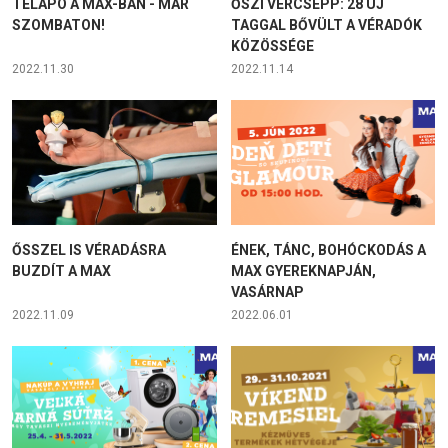
TÉLAPÓ A MAX-BAN - MÁR
ŐSZI VÉRCSEPP: 28 ÚJ
SZOMBATON!
TAGGAL BŐVÜLT A VÉRADÓK
KÖZÖSSÉGE
2022.11.30
2022.11.14
ŐSSZEL IS VÉRADÁSRA
ÉNEK, TÁNC, BOHÓCKODÁS A
BUZDÍT A MAX
MAX GYEREKNAPJÁN,
VASÁRNAP
2022.11.09
2022.06.01