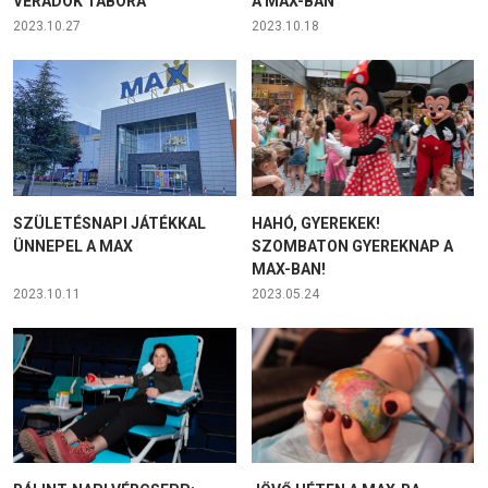
VÉRADÓK TÁBORA
A MAX-BAN
2023.10.27
2023.10.18
SZÜLETÉSNAPI JÁTÉKKAL
HAHÓ, GYEREKEK!
ÜNNEPEL A MAX
SZOMBATON GYEREKNAP A
MAX-BAN!
2023.10.11
2023.05.24