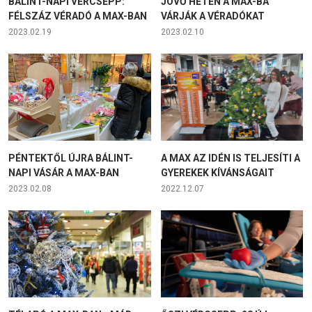
BÁLINT-NAPI VÉRCSEPP:
JÖVŐ HÉTEN A MAX-BA
FÉLSZÁZ VÉRADÓ A MAX-BAN
VÁRJÁK A VÉRADÓKAT
2023.02.19
2023.02.10
PÉNTEKTŐL ÚJRA BÁLINT-
A MAX AZ IDÉN IS TELJESÍTI A
NAPI VÁSÁR A MAX-BAN
GYEREKEK KÍVÁNSÁGAIT
2023.02.08
2022.12.07