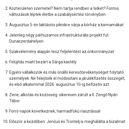
Közterületen szemetel? Nem tartja rendben a telkét? Fontos
változások léptek életbe a szabálysértési törvényben
Augusztus 5-én laktációs piknikre várja a kórház a kismamákat
Jelenleg négy párhuzamos infrastrukturális projekt fut
Dunaszerdahelyen
Szakvélemény alapján tesz feljelentést az önkormányzat
Felújítás miatt bezárt a Sárga kastély
Egyéni vállalkozók és más önálló keresőtevékenységet folytató
személyek: Ne felejtsék el módosítani a járulékfizetés összegét,
és első alkalommal 2026. augusztus 10-ig befizetni azt
Zene, alkotás és közösség: sikeresen zárult a II. Zengő Nyári
Tábor
Forró napok következnek, harmadfokú riasztással
Először a kezdőben: Jenčuš és Trontelj is meghálálta a bizalmat