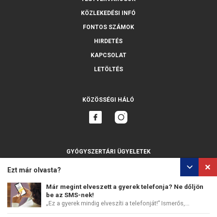
KÖZLEKEDÉSI INFÓ
FONTOS SZÁMOK
HIRDETÉS
KAPCSOLAT
LETÖLTÉS
KÖZÖSSÉGI HÁLÓ
GYÓGYSZERTÁRI ÜGYELETEK
MINDET MUTASSA
Ezt már olvasta?
Már megint elveszett a gyerek telefonja? Ne dőljön
be az SMS-nek!
„Ez a gyerek mindig elveszíti a telefonját!” Ismerős,...
SZEMÉLYES ADATOK VÉDELME
SÜTIK HASZNÁLATA