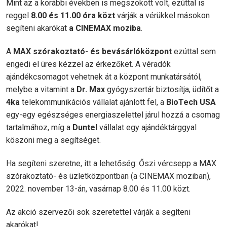
Mint az a korábbi években is megszokott volt, ezúttal is
reggel
8.00 és 11.00 óra közt
várják a vérükkel másokon
segíteni akarókat
a CINEMAX moziba
.
A
MAX szórakoztató- és bevásárlóközpont
ezúttal sem
engedi el üres kézzel az érkezőket. A véradók
ajándékcsomagot vehetnek át a központ munkatársától,
melybe a vitamint a
Dr. Max
gyógyszertár biztosítja, üdítőt a
4ka
telekommunikációs vállalat ajánlott fel, a
BioTech USA
egy-egy egészséges energiaszelettel járul hozzá a csomag
tartalmához, míg a
Duntel
vállalat egy ajándéktárggyal
köszöni meg a segítséget.
Ha segíteni szeretne, itt a lehetőség: Őszi vércsepp a MAX
szórakoztató- és üzletközpontban (a CINEMAX moziban),
2022. november 13-án, vasárnap 8.00 és 11.00 közt.
Az akció szervezői sok szeretettel várják a segíteni
akarókat!