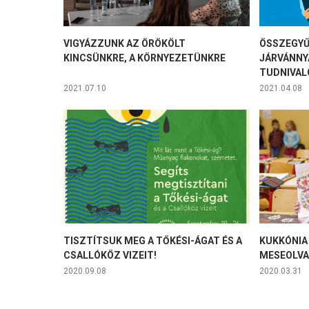
VIGYÁZZUNK AZ ÖRÖKÖLT
ÖSSZEGYŰ
KINCSÜNKRE, A KÖRNYEZETÜNKRE
JÁRVÁNNY
TUDNIVAL
2021.07.10
2021.04.08
TISZTÍTSUK MEG A TŐKÉSI-ÁGAT ÉS A
KUKKÓNIA
CSALLÓKÖZ VIZEIT!
MESEOLV
2020.09.08
2020.03.31