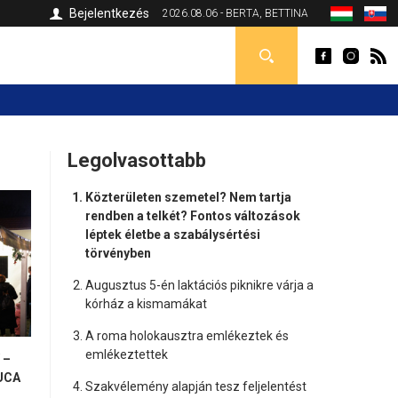
Bejelentkezés
2026.08.06 - BERTA, BETTINA
Legolvasottabb
Közterületen szemetel? Nem tartja
rendben a telkét? Fontos változások
léptek életbe a szabálysértési
törvényben
Augusztus 5-én laktációs piknikre várja a
kórház a kismamákat
A roma holokausztra emlékeztek és
emlékeztettek
 –
UCA
Szakvélemény alapján tesz feljelentést