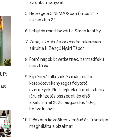
az önkormányzat
Hétvége a CINEMAX-ban (július 31. -
augusztus 2.)
Felújítás miatt bezárt a Sárga kastély
Zene, alkotás és közösség: sikeresen
zárult a II. Zengő Nyári Tábor
Forró napok következnek, harmadfokú
riasztással
UP:
Egyéni vállalkozók és más önálló
keresőtevékenységet folytató
LÁS
személyek: Ne felejtsék el módosítani a
járulékfizetés összegét, és első
alkalommal 2026. augusztus 10-ig
befizetni azt
Először a kezdőben: Jenčuš és Trontelj is
meghálálta a bizalmat