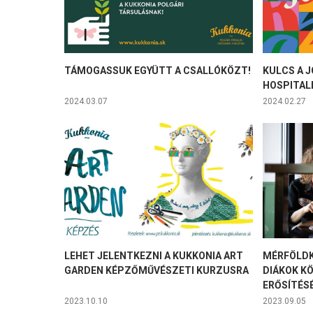
TÁMOGASSUK EGYÜTT A CSALLÓKÖZT!
KULCS A 
HOSPITAL
2024.03.07
2024.02.27
LEHET JELENTKEZNI A KUKKONIA ART
MÉRFÖLDK
GARDEN KÉPZŐMŰVÉSZETI KURZUSRA
DIÁKOK K
ERŐSÍTÉS
2023.10.10
2023.09.05