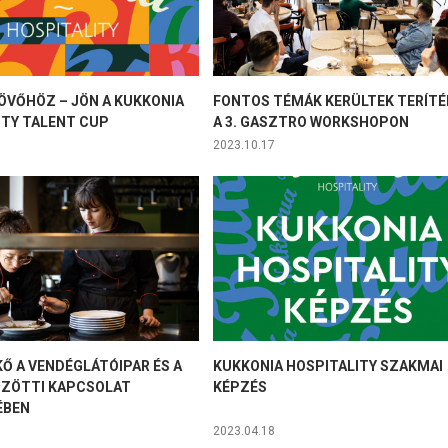
JÖVŐHÖZ – JÖN A KUKKONIA
FONTOS TÉMÁK KERÜLTEK TERÍTÉ
ITY TALENT CUP
A 3. GASZTRO WORKSHOPON
2023.10.17
Ő A VENDÉGLÁTÓIPAR ÉS A
KUKKONIA HOSPITALITY SZAKMAI
ÖZÖTTI KAPCSOLAT
KÉPZÉS
ÉBEN
2023.04.18