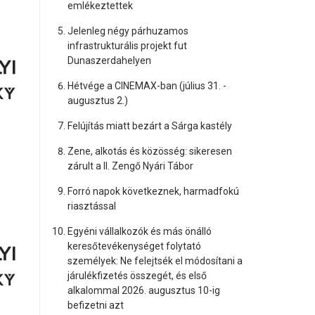
emlékeztettek
Jelenleg négy párhuzamos
infrastrukturális projekt fut
Dunaszerdahelyen
Hétvége a CINEMAX-ban (július 31. -
augusztus 2.)
Felújítás miatt bezárt a Sárga kastély
Zene, alkotás és közösség: sikeresen
zárult a II. Zengő Nyári Tábor
Forró napok következnek, harmadfokú
riasztással
Egyéni vállalkozók és más önálló
keresőtevékenységet folytató
személyek: Ne felejtsék el módosítani a
járulékfizetés összegét, és első
alkalommal 2026. augusztus 10-ig
befizetni azt