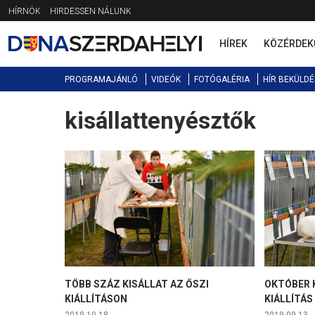
Jump
HÍRNÖK
HIRDESSEN NÁLUNK
to
navigation
HÍREK
KÖZÉRDEK
PROGRAMAJÁNLÓ
VIDEÓK
FOTÓGALÉRIA
HÍR BEKÜLDÉ
kisállattenyésztők
Back
to
top
TÖBB SZÁZ KISÁLLAT AZ ŐSZI
OKTÓBER 
KIÁLLÍTÁSON
KIÁLLÍTÁS