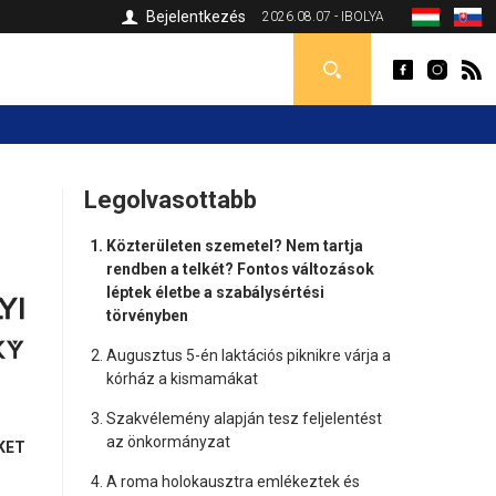
Bejelentkezés
2026.08.07 - IBOLYA
Legolvasottabb
Közterületen szemetel? Nem tartja
rendben a telkét? Fontos változások
léptek életbe a szabálysértési
törvényben
Augusztus 5-én laktációs piknikre várja a
kórház a kismamákat
Szakvélemény alapján tesz feljelentést
az önkormányzat
KET
A roma holokausztra emlékeztek és