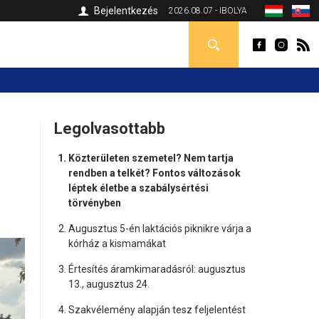
Bejelentkezés
2026.08.07 - IBOLYA
Legolvasottabb
Közterületen szemetel? Nem tartja
rendben a telkét? Fontos változások
léptek életbe a szabálysértési
törvényben
Augusztus 5-én laktációs piknikre várja a
kórház a kismamákat
Értesítés áramkimaradásról: augusztus
13., augusztus 24.
Szakvélemény alapján tesz feljelentést