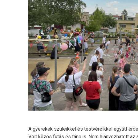
A gyerekek szüleikkel és testvéreikkel együtt érd
Volt közös futás és tánc is. Nem hiányozhatott az