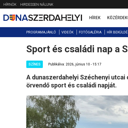
Jump
HÍRNÖK
HIRDESSEN NÁLUNK
to
navigation
HÍREK
KÖZÉRDEK
PROGRAMAJÁNLÓ
VIDEÓK
FOTÓGALÉRIA
HÍR BEKÜLDÉ
Sport és családi nap a 
Back
to
top
SZÍNES
Publikálva: 2026, június 10 - 15:17
A dunaszerdahelyi Széchenyi utcai
örvendő sport és családi napját.