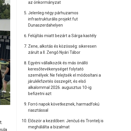
az önkormányzat
Jelenleg négy párhuzamos
infrastrukturális projekt fut
Dunaszerdahelyen
Felújítás miatt bezárt a Sárga kastély
Zene, alkotás és közösség: sikeresen
zárult a II. Zengő Nyári Tábor
Egyéni vállalkozók és más önálló
keresőtevékenységet folytató
személyek: Ne felejtsék el módosítani a
járulékfizetés összegét, és első
alkalommal 2026. augusztus 10-ig
befizetni azt
Forró napok következnek, harmadfokú
riasztással
Először a kezdőben: Jenčuš és Trontelj is
t.
meghálálta a bizalmat
yula