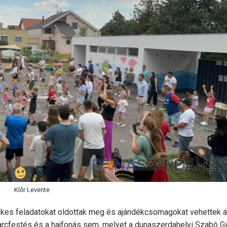
Klőr Levente
ekes feladatokat oldottak meg és ajándékcsomagokat vehettek á
 arcfestés és a hajfonás sem, melyet a dunaszerdahelyi Szabó G