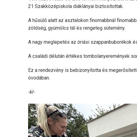
21 Szakközépiskola diáklányai biztosítottak.
A hűsülő alatt az asztalokon finomabbnál finomabb 
zöldség, gyümölcs tál és rengeteg sütemény.
A nagy meglepetés az óriási szappanbuborékok és
A családi délután értékes tombolanyeremények sors
Ez a rendezvény is bebizonyította és megerősített
óvodában.
-kl-