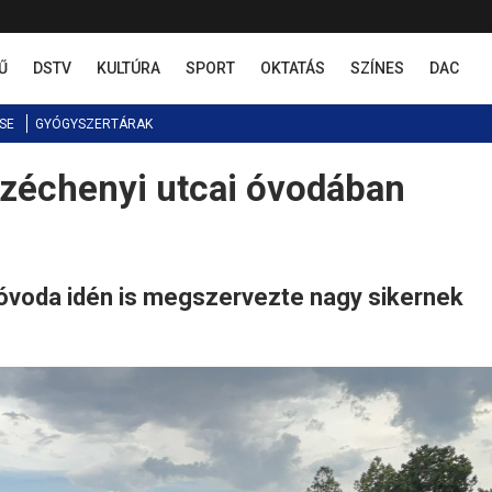
Ű
DSTV
KULTÚRA
SPORT
OKTATÁS
SZÍNES
DAC
SE
GYÓGYSZERTÁRAK
Széchenyi utcai óvodában
 óvoda idén is megszervezte nagy sikernek