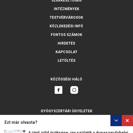
SZERKESZTŐSÉG
INTÉZMÉNYEK
TESTVÉRVÁROSOK
KÖZLEKEDÉSI INFÓ
FONTOS SZÁMOK
HIRDETÉS
KAPCSOLAT
LETÖLTÉS
KÖZÖSSÉGI HÁLÓ
GYÓGYSZERTÁRI ÜGYELETEK
MINDET MUTASSA
Ezt már olvasta?
A jövő zöld öröksége: így születik a dunaszerdahelyi