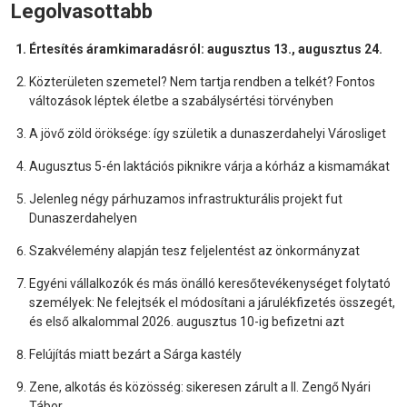
Legolvasottabb
Értesítés áramkimaradásról: augusztus 13., augusztus 24.
Közterületen szemetel? Nem tartja rendben a telkét? Fontos
változások léptek életbe a szabálysértési törvényben
A jövő zöld öröksége: így születik a dunaszerdahelyi Városliget
Augusztus 5-én laktációs piknikre várja a kórház a kismamákat
Jelenleg négy párhuzamos infrastrukturális projekt fut
Dunaszerdahelyen
Szakvélemény alapján tesz feljelentést az önkormányzat
Egyéni vállalkozók és más önálló keresőtevékenységet folytató
személyek: Ne felejtsék el módosítani a járulékfizetés összegét,
és első alkalommal 2026. augusztus 10-ig befizetni azt
Felújítás miatt bezárt a Sárga kastély
Zene, alkotás és közösség: sikeresen zárult a II. Zengő Nyári
Tábor