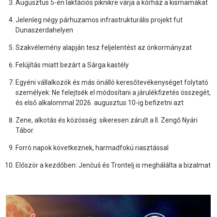
Augusztus 5-én laktációs piknikre várja a kórház a kismamákat
Jelenleg négy párhuzamos infrastrukturális projekt fut
Dunaszerdahelyen
Szakvélemény alapján tesz feljelentést az önkormányzat
Felújítás miatt bezárt a Sárga kastély
Egyéni vállalkozók és más önálló keresőtevékenységet folytató
személyek: Ne felejtsék el módosítani a járulékfizetés összegét,
és első alkalommal 2026. augusztus 10-ig befizetni azt
Zene, alkotás és közösség: sikeresen zárult a II. Zengő Nyári
Tábor
Forró napok következnek, harmadfokú riasztással
Először a kezdőben: Jenčuš és Trontelj is meghálálta a bizalmat