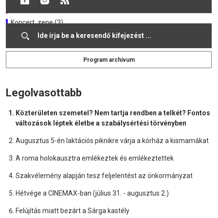
Verseny, vetélkedő (1)
Koncert, zene (3)
Sport, fitt (1)
Program archívum
Legolvasottabb
Közterületen szemetel? Nem tartja rendben a telkét? Fontos
változások léptek életbe a szabálysértési törvényben
Augusztus 5-én laktációs piknikre várja a kórház a kismamákat
A roma holokausztra emlékeztek és emlékeztettek
Szakvélemény alapján tesz feljelentést az önkormányzat
Hétvége a CINEMAX-ban (július 31. - augusztus 2.)
Felújítás miatt bezárt a Sárga kastély