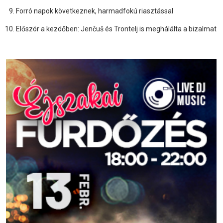
Forró napok következnek, harmadfokú riasztással
Először a kezdőben: Jenčuš és Trontelj is meghálálta a bizalmat