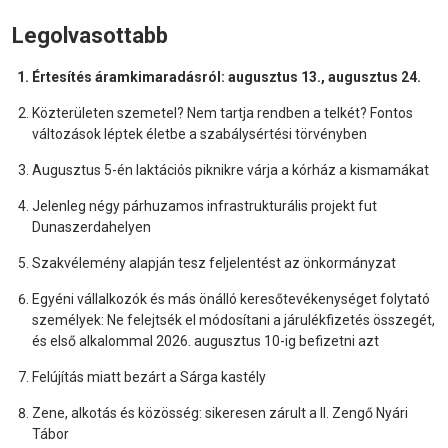
Legolvasottabb
Értesítés áramkimaradásról: augusztus 13., augusztus 24.
Közterületen szemetel? Nem tartja rendben a telkét? Fontos
változások léptek életbe a szabálysértési törvényben
Augusztus 5-én laktációs piknikre várja a kórház a kismamákat
Jelenleg négy párhuzamos infrastrukturális projekt fut
Dunaszerdahelyen
Szakvélemény alapján tesz feljelentést az önkormányzat
Egyéni vállalkozók és más önálló keresőtevékenységet folytató
személyek: Ne felejtsék el módosítani a járulékfizetés összegét,
és első alkalommal 2026. augusztus 10-ig befizetni azt
Felújítás miatt bezárt a Sárga kastély
Zene, alkotás és közösség: sikeresen zárult a II. Zengő Nyári
Tábor