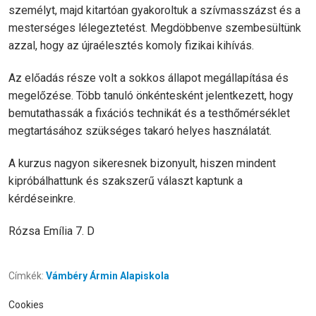
személyt, majd kitartóan gyakoroltuk a szívmasszázst és a
mesterséges lélegeztetést. Megdöbbenve szembesültünk
azzal, hogy az újraélesztés komoly fizikai kihívás.
Az előadás része volt a sokkos állapot megállapítása és
megelőzése. Több tanuló önkéntesként jelentkezett, hogy
bemutathassák a fixációs technikát és a testhőmérséklet
megtartásához szükséges takaró helyes használatát.
A kurzus nagyon sikeresnek bizonyult, hiszen mindent
kipróbálhattunk és szakszerű választ kaptunk a
kérdéseinkre.
Rózsa Emília 7. D
Címkék:
Vámbéry Ármin Alapiskola
Cookies