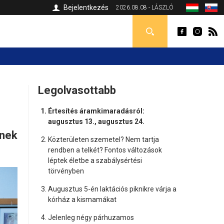
Bejelentkezés
2026.08.08 - LÁSZLÓ
Legolvasottabb
Értesítés áramkimaradásról:
augusztus 13., augusztus 24.
ynek
Közterületen szemetel? Nem tartja
rendben a telkét? Fontos változások
léptek életbe a szabálysértési
törvényben
Augusztus 5-én laktációs piknikre várja a
kórház a kismamákat
Jelenleg négy párhuzamos