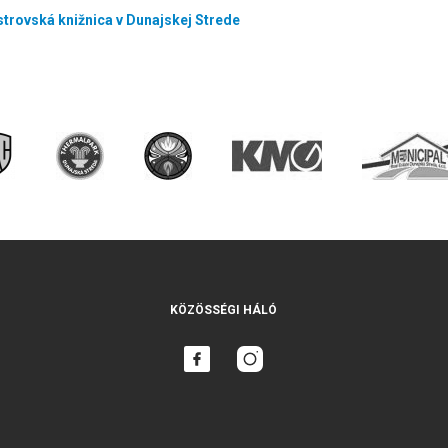
trovská knižnica v Dunajskej Strede
KÖZÖSSÉGI HÁLÓ