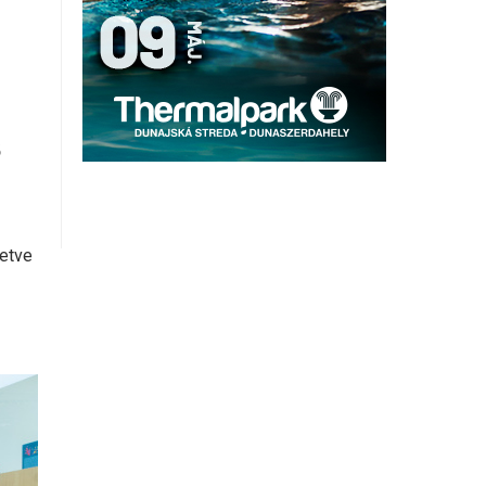
ő
letve