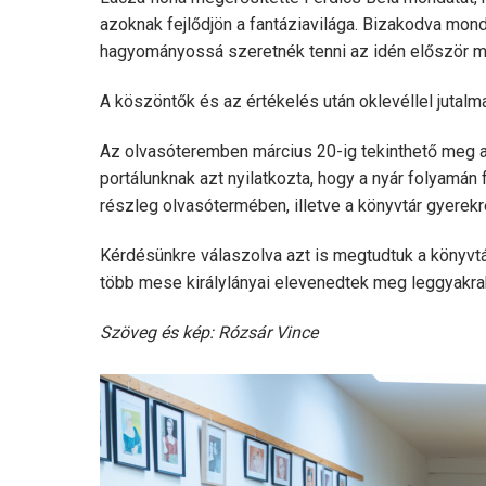
azoknak fejlődjön a fantáziavilága. Bizakodva mond
hagyományossá szeretnék tenni az idén először me
A köszöntők és az értékelés után oklevéllel jutalm
Az olvasóteremben március 20-ig tekinthető meg az
portálunknak azt nyilatkozta, hogy a nyár folyamán 
részleg olvasótermében, illetve a könyvtár gyerek
Kérdésünkre válaszolva azt is megtudtuk a könyvtár 
több mese királylányai elevenedtek meg leggyakrab
Szöveg és kép: Rózsár Vince