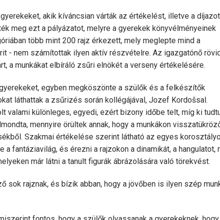
yerekeket, akik kíváncsian várták az értékelést, illetve a díjazo
ették meg ezt a pályázatot, melyre a gyerekek könyvélményeinek
góriában több mint 200 rajz érkezett, mely meglepte mind a
it - nem számítottak ilyen aktív részvételre. Az igazgatónő rövi
t, a munkákat elbíráló zsűri elnökét a verseny értékelésére.
a gyerekeket, egyben megköszönte a szülők és a felkészítők
kat láthattak a zsűrizés során kollégájával, Jozef Kordošsal.
valami különleges, egyedi, ezért bizony időbe telt, míg ki tudt
 Elmondta, mennyire örültek annak, hogy a munkákon visszatükröz
esékből. Szakmai értékelése szerint látható az egyes korosztály
a fantáziavilág, és érezni a rajzokon a dinamikát, a hangulatot, 
yeken már látni a tanult figurák ábrázolására való törekvést.
ző sok rajznak, és bízik abban, hogy a jövőben is ilyen szép mun
miszerint fontos, hogy a szülők olvassanak a gyerekeknek, hogy