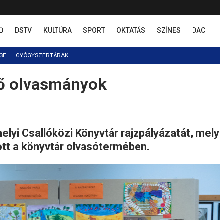
Ű
DSTV
KULTÚRA
SPORT
OKTATÁS
SZÍNES
DAC
SE
GYÓGYSZERTÁRAK
ő olvasmányok
elyi Csallóközi Könyvtár rajzpályázatát, mel
ott a könyvtár olvasótermében.