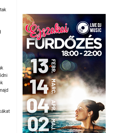
ttak
d
uk
ődni
ok
majd
kákat