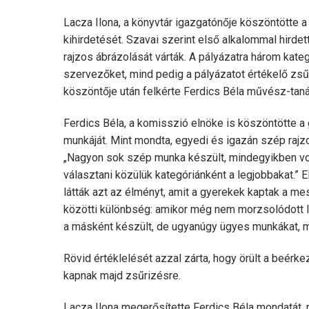
Lacza Ilona, a könyvtár igazgatónője köszöntötte a g
kihirdetését. Szavai szerint első alkalommal hird
rajzos ábrázolását várták. A pályázatra három kate
szervezőket, mind pedig a pályázatot értékelő zsűr
köszöntője után felkérte Ferdics Béla művész-tanár
Ferdics Béla, a komisszió elnöke is köszöntötte 
munkáját. Mint mondta, egyedi és igazán szép rajzo
„Nagyon sok szép munka készült, mindegyikben volt 
választani közülük kategóriánként a legjobbakat.”
látták azt az élményt, amit a gyerekek kaptak a m
közötti különbség: amikor még nem morzsolódott le 
a másként készült, de ugyanúgy ügyes munkákat, mel
Rövid értéklelését azzal zárta, hogy örült a beérke
kapnak majd zsűrizésre.
Lacza Ilona megerősítette Ferdics Béla mondatát, 