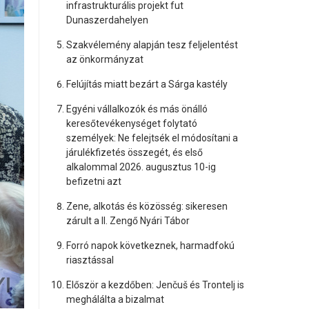
infrastrukturális projekt fut
Dunaszerdahelyen
Szakvélemény alapján tesz feljelentést
az önkormányzat
Felújítás miatt bezárt a Sárga kastély
Egyéni vállalkozók és más önálló
keresőtevékenységet folytató
személyek: Ne felejtsék el módosítani a
járulékfizetés összegét, és első
alkalommal 2026. augusztus 10-ig
befizetni azt
Zene, alkotás és közösség: sikeresen
zárult a II. Zengő Nyári Tábor
Forró napok következnek, harmadfokú
riasztással
Először a kezdőben: Jenčuš és Trontelj is
meghálálta a bizalmat