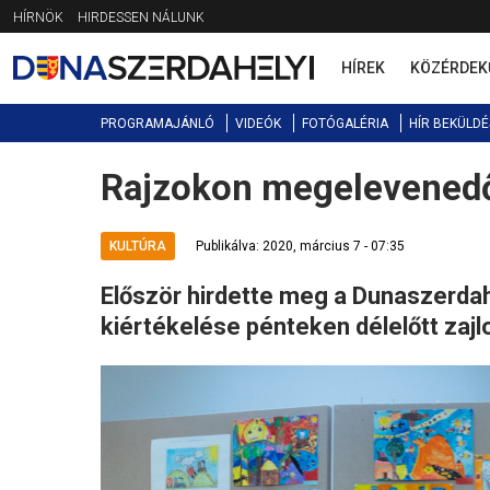
Jump
HÍRNÖK
HIRDESSEN NÁLUNK
to
navigation
HÍREK
KÖZÉRDEK
PROGRAMAJÁNLÓ
VIDEÓK
FOTÓGALÉRIA
HÍR BEKÜLDÉ
Rajzokon megelevened
Back
to
top
KULTÚRA
Publikálva: 2020, március 7 - 07:35
Először hirdette meg a Dunaszerdah
kiértékelése pénteken délelőtt zajl