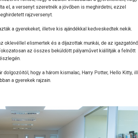
ta el, a versenyt szeretnék a jövőben is meghirdetni, ezzel
ghirdetett rajzversenyt.
azták a gyerekeket, illetve kis ajándékkal kedveskedtek nekik.
 oklevéllel elismertek és a díjazottak munkái, de az igazgatón
fokozatosan az összes beküldött pályaművet kiállítják a felnőtt
részlegén.
dolgozóitól, hogy a három kismalac, Harry Potter, Hello Kitty, il
ban a gyerekek rajzain.