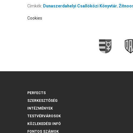
Címkék:
Dunaszerdahelyi Csallóközi Könyvtár
,
Žitnoos
Cookies
PERFECTS
SZERKESZTŐSÉG
INTÉZMÉNYEK
TESTVÉRVÁROSOK
KÖZLEKEDÉSI INFÓ
FONTOS SZÁMOK