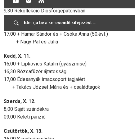
Hétfő, X. 10.
9,30 Rekollekció Diósförgepatonyban
16,00 + Botlik Ernő (gyászmise)
16,30 Rózsafüzér ájtatosság
17,00 + Hamar Sándor és + Csóka Anna (50.évf.)
+ Nagy Pál és Júlia
Kedd, X. 11.
16,00 + Lipkovics Katalin (gyászmise)
16,30 Rózsafüzér ájtatosság
17,00 Édesanyák imacsoport tagjaiért
+ Takács József,Mária és + családtagok
Szerda, X. 12.
8,00 Saját szándékra
09,00 Keleti panzió
Csütörtök, X. 13.
16.00 Szentségimádás