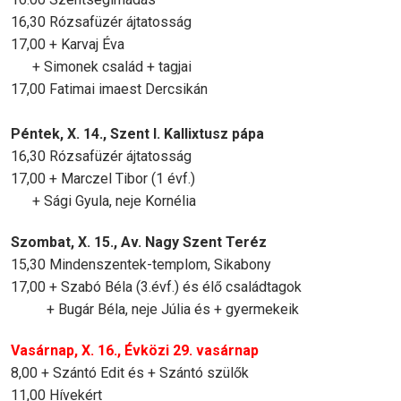
16,30 Rózsafüzér ájtatosság
17,00 + Karvaj Éva
+ Simonek család + tagjai
17,00 Fatimai imaest Dercsikán
Péntek, X. 14., Szent I. Kallixtusz pápa
16,30 Rózsafüzér ájtatosság
17,00 + Marczel Tibor (1 évf.)
+ Sági Gyula, neje Kornélia
Szombat, X. 15., Av. Nagy Szent Teréz
15,30 Mindenszentek-templom, Sikabony
17,00 + Szabó Béla (3.évf.) és élő családtagok
+ Bugár Béla, neje Júlia és + gyermekeik
Vasárnap, X. 16., Évközi 29. vasárnap
8,00 + Szántó Edit és + Szántó szülők
11,00 Hívekért