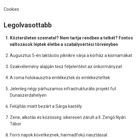
Cookies
Legolvasottabb
Közterületen szemetel? Nem tartja rendben a telkét? Fontos
változások léptek életbe a szabálysértési törvényben
Augusztus 5-én laktációs piknikre várja a kórház a kismamákat
Szakvélemény alapján tesz feljelentést az önkormányzat
A roma holokausztra emlékeztek és emlékeztettek
Jelenleg négy párhuzamos infrastrukturális projekt fut
Dunaszerdahelyen
Felújítás miatt bezárt a Sárga kastély
Zene, alkotás és közösség: sikeresen zárult a II. Zengő Nyári
Tábor
Forró napok következnek, harmadfokú riasztással