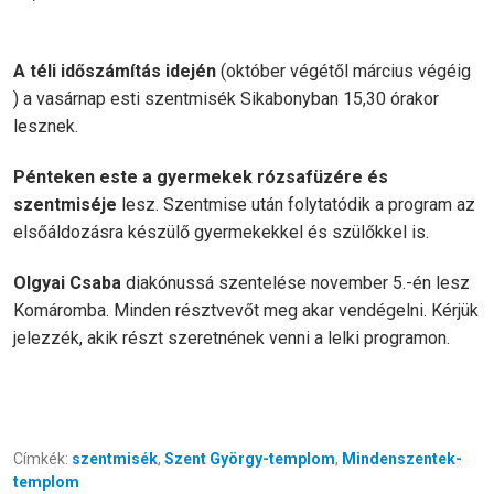
A téli időszámítás idején
(október végétől március végéig
) a vasárnap esti szentmisék Sikabonyban 15,30 órakor
lesznek.
Pénteken este a gyermekek rózsafüzére és
szentmiséje
lesz. Szentmise után folytatódik a program az
elsőáldozásra készülő gyermekekkel és szülőkkel is.
Olgyai Csaba
diakónussá szentelése november 5.-én lesz
Komáromba. Minden résztvevőt meg akar vendégelni. Kérjük
jelezzék, akik részt szeretnének venni a lelki programon.
Címkék:
szentmisék
,
Szent György-templom
,
Mindenszentek-
templom