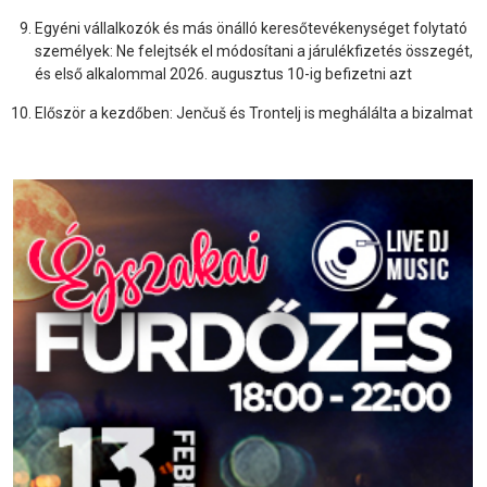
Egyéni vállalkozók és más önálló keresőtevékenységet folytató
személyek: Ne felejtsék el módosítani a járulékfizetés összegét,
és első alkalommal 2026. augusztus 10-ig befizetni azt
Először a kezdőben: Jenčuš és Trontelj is meghálálta a bizalmat