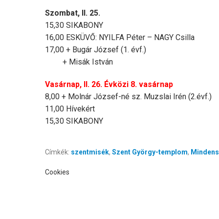
Szombat, II. 25.
15,30 SIKABONY
16,00 ESKÜVŐ: NYILFA Péter – NAGY Csilla
17,00 + Bugár József (1. évf.)
+ Misák István
Vasárnap, II. 26. Évközi 8. vasárnap
8,00 + Molnár József-né sz. Muzslai Irén (2.évf.)
11,00 Hívekért
15,30 SIKABONY
Címkék:
szentmisék
,
Szent György-templom
,
Mindens
Cookies