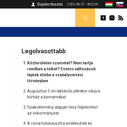
Bejelentkezés
2026.08.07 - IBOLYA
Legolvasottabb
Közterületen szemetel? Nem tartja
rendben a telkét? Fontos változások
léptek életbe a szabálysértési
törvényben
Augusztus 5-én laktációs piknikre várja a
kórház a kismamákat
Szakvélemény alapján tesz feljelentést
az önkormányzat
A roma holokausztra emlékeztek és