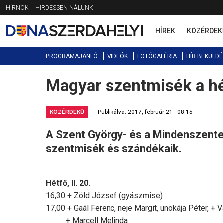
Jump
HÍRNÖK
HIRDESSEN NÁLUNK
to
navigation
HÍREK
KÖZÉRDEK
PROGRAMAJÁNLÓ
VIDEÓK
FOTÓGALÉRIA
HÍR BEKÜLDÉ
Magyar szentmisék a hé
Back
to
top
KÖZÉRDEKŰ
Publikálva: 2017, február 21 - 08:15
A Szent György- és a Mindenszente
szentmisék és szándékaik.
Hétfő, II. 20.
16,30 + Zöld József (gyászmise)
17,00 + Gaál Ferenc, neje Margit, unokája Péter, + 
+ Marcell Melinda