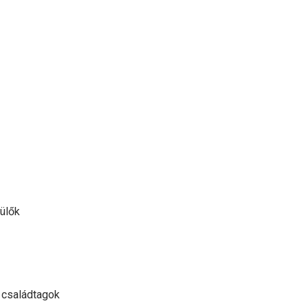
zülők
 családtagok