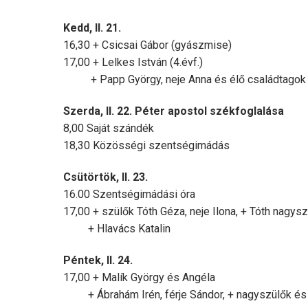
Kedd, II. 21.
16,30 + Csicsai Gábor (gyászmise)
17,00 + Lelkes István (4.évf.)
+ Papp György, neje Anna és élő családtagok
Szerda, II. 22. Péter apostol székfoglalása
8,00 Saját szándék
18,30 Közösségi szentségimádás
Csütörtök, II. 23.
16.00 Szentségimádási óra
17,00 + szülők Tóth Géza, neje Ilona, + Tóth nagys
+ Hlavács Katalin
Péntek, II. 24.
17,00 + Malík György és Angéla
+ Ábrahám Irén, férje Sándor, + nagyszülők és