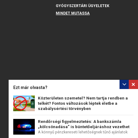
GYÓGYSZERTÁRI ÜGYELETEK
MINDET MUTASSA
Ezt már olvasta?
Közterületen szemetel? Nem tartja rendben a
telkét? Fontos változások léptek életbe a
szabálysértési törvényben
2026. július 15-én országosan hatályba lépett a...
Rendőrségi figyelmeztetés: A bankszámla
„kölcsönadása” is büntetőeljáráshoz vezethet
A könnyű pénzkereseti lehetőségnek tűnő ajánlatok
mögött...