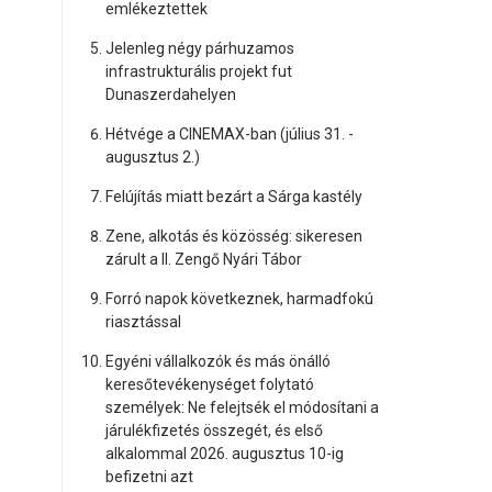
emlékeztettek
Jelenleg négy párhuzamos
infrastrukturális projekt fut
Dunaszerdahelyen
Hétvége a CINEMAX-ban (július 31. -
augusztus 2.)
Felújítás miatt bezárt a Sárga kastély
Zene, alkotás és közösség: sikeresen
zárult a II. Zengő Nyári Tábor
Forró napok következnek, harmadfokú
riasztással
Egyéni vállalkozók és más önálló
keresőtevékenységet folytató
személyek: Ne felejtsék el módosítani a
járulékfizetés összegét, és első
alkalommal 2026. augusztus 10-ig
befizetni azt