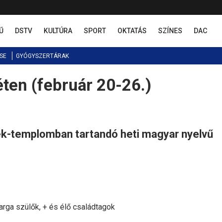
Ű
DSTV
KULTÚRA
SPORT
OKTATÁS
SZÍNES
DAC
SE
GYÓGYSZERTÁRAK
ten (február 20-26.)
k-templomban tartandó heti magyar nyelvű
Varga szülők, + és élő családtagok