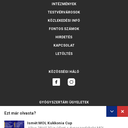
INTÉZMÉNYEK
TESTVÉRVÁROSOK
KÖZLEKEDÉSI INFÓ
FONTOS SZÁMOK
HIRDETÉS
KAPCSOLAT
LETÖLTÉS
KÖZÖSSÉGI HÁLÓ
GYÓGYSZERTÁRI ÜGYELETEK
MINDET MUTASSA
Ezt már olvasta?
Ismét MOL Kukkonia Cup
Július 28-tól 30-ig újfent a dunaszerdahelyi MOL