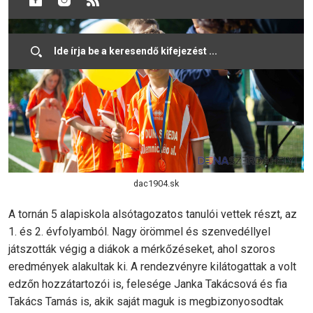
dac1904.sk
A tornán 5 alapiskola alsótagozatos tanulói vettek részt, az
1. és 2. évfolyamból. Nagy örömmel és szenvedéllyel
játszották végig a diákok a mérkőzéseket, ahol szoros
eredmények alakultak ki. A rendezvényre kilátogattak a volt
edzőn hozzátartozói is, felesége Janka Takácsová és fia
Takács Tamás is, akik saját maguk is megbizonyosodtak