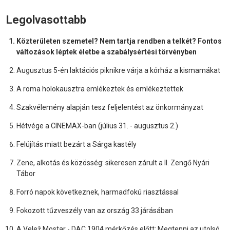
Legolvasottabb
Közterületen szemetel? Nem tartja rendben a telkét? Fontos
változások léptek életbe a szabálysértési törvényben
Augusztus 5-én laktációs piknikre várja a kórház a kismamákat
A roma holokausztra emlékeztek és emlékeztettek
Szakvélemény alapján tesz feljelentést az önkormányzat
Hétvége a CINEMAX-ban (július 31. - augusztus 2.)
Felújítás miatt bezárt a Sárga kastély
Zene, alkotás és közösség: sikeresen zárult a II. Zengő Nyári
Tábor
Forró napok következnek, harmadfokú riasztással
Fokozott tűzveszély van az ország 33 járásában
A Velež Mostar - DAC 1904 mérkőzés előtt: Megtenni az utolsó