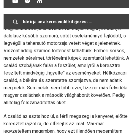
rólunk szól, bennünket érint.
Az előadás alatt a teremben síri csend volt, a téma mélyen
megrendítette a jelenlevőket. Az elején még a jó kedélyű
dalolász később szomorú, sötét cselekménnyé fejlődött, s
legvégül a teherautó motorzaja vetett véget a jelenetnek.
Viszont addig számos történést láthattunk. Emberi sorsok,
nemzetek sérelmei, történelmi képek szemtanúi lehettünk. A
család szobájának falán a feszület, amelyről a keresztre
feszített mindvégig „figyelte” az eseményeket. Hétköznapi
család, a békére és szeretetre szomjazva, de nem adatik
meg nekik. Sem nekik, sem több ezer, tízezer más felvidéki
magyar családnak a második világháborút követően. Pedig
állítólag felszabadították őket…
A család az asztalhoz ül, a férfi megszegi a kenyeret, előtte
keresztet rajzol rá, de elfelejtik az imát. Már-már
jegyzeteltem magamban, hogy ezt illendően megemlítem