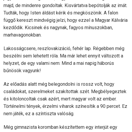
majd, de mindenre gondoltak. Kisvártatva bepótolják az imát.
Tudták, hogy Isten áldást kérik és megköszönik. A falon
függő kereszt mindvégig jelzi, hogy ezzel a Magyar Kálvária
kezdődik. Kicsinek és nagynak, fagyos mínuszokban,
marhavagonokban.
Lakosságcsere, reszlovakizáció, fehér lap. Régebben még
beszélni sem lehetett róla. Ma már lehet ennyit változott a
helyzet, de egy valami nem: Mind a mai napig háborús
bűnösök vagyunk!
Az előadás alatt még belegondolni is rossz volt, hogy
családokat, szerelmeket szakítottak szét. Megbélyegeztek
és kitoloncoltak csak azért, mert magyar volt az ember.
Történelmi tények, érzelmi viharok színesítik a 90 percet. Ez
nem játék, ez a színtiszta valóság.
Még gimnazista koromban készítettem egy interjút egy