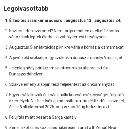
Legolvasottabb
Értesítés áramkimaradásról: augusztus 13., augusztus 24.
Közterületen szemetel? Nem tartja rendben a telkét? Fontos
változások léptek életbe a szabálysértési törvényben
Augusztus 5-én laktációs piknikre várja a kórház a kismamákat
A jövő zöld öröksége: így születik a dunaszerdahelyi Városliget
Jelenleg négy párhuzamos infrastrukturális projekt fut
Dunaszerdahelyen
Szakvélemény alapján tesz feljelentést az önkormányzat
Egyéni vállalkozók és más önálló keresőtevékenységet folytató
személyek: Ne felejtsék el módosítani a járulékfizetés összegét,
és első alkalommal 2026. augusztus 10-ig befizetni azt
Felújítás miatt bezárt a Sárga kastély
Zene, alkotás és közösség: sikeresen zárult a II. Zengő Nyári