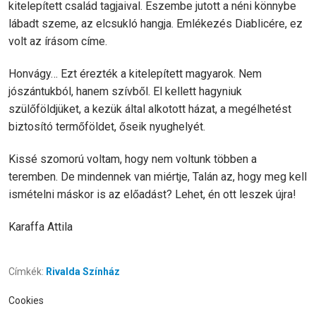
kitelepített család tagjaival. Eszembe jutott a néni könnybe
lábadt szeme, az elcsukló hangja. Emlékezés Diablicére, ez
volt az írásom címe.
Honvágy… Ezt érezték a kitelepített magyarok. Nem
jószántukból, hanem szívből. El kellett hagyniuk
szülőföldjüket, a kezük által alkotott házat, a megélhetést
biztosító termőföldet, őseik nyughelyét.
Kissé szomorú voltam, hogy nem voltunk többen a
teremben. De mindennek van miértje, Talán az, hogy meg kell
ismételni máskor is az előadást? Lehet, én ott leszek újra!
Karaffa Attila
Címkék:
Rivalda Színház
Cookies