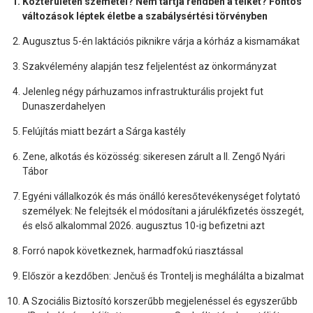
Közterületen szemetel? Nem tartja rendben a telkét? Fontos
változások léptek életbe a szabálysértési törvényben
Augusztus 5-én laktációs piknikre várja a kórház a kismamákat
Szakvélemény alapján tesz feljelentést az önkormányzat
Jelenleg négy párhuzamos infrastrukturális projekt fut
Dunaszerdahelyen
Felújítás miatt bezárt a Sárga kastély
Zene, alkotás és közösség: sikeresen zárult a II. Zengő Nyári
Tábor
Egyéni vállalkozók és más önálló keresőtevékenységet folytató
személyek: Ne felejtsék el módosítani a járulékfizetés összegét,
és első alkalommal 2026. augusztus 10-ig befizetni azt
Forró napok következnek, harmadfokú riasztással
Először a kezdőben: Jenčuš és Trontelj is meghálálta a bizalmat
A Szociális Biztosító korszerűbb megjelenéssel és egyszerűbb