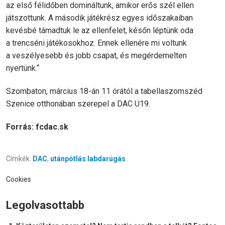
az első félidőben domináltunk, amikor erős szél ellen
játszottunk. A második játékrész egyes időszakaiban
kevésbé támadtuk le az ellenfelet, későn léptünk oda
a trencséni játékosokhoz. Ennek ellenére mi voltunk
a veszélyesebb és jobb csapat, és megérdemelten
nyertünk.“
Szombaton, március 18-án 11 órától a tabellaszomszéd
Szenice otthonában szerepel a DAC U19.
Forrás: fcdac.sk
Címkék:
DAC
,
utánpótlás labdarúgás
Cookies
Legolvasottabb