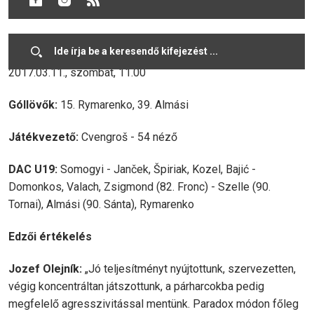
FC DAC 1904 - AS Trenčín 2:0 (2:0)
2017.03.11., szombat, 11.00
Góllövők:
15. Rymarenko, 39. Almási
Játékvezető:
Cvengroš - 54 néző
DAC U19:
Somogyi - Janček, Špiriak, Kozel, Bajić -
Domonkos, Valach, Zsigmond (82. Fronc) - Szelle (90.
Tornai), Almási (90. Sánta), Rymarenko
Edzői értékelés
Jozef Olejník:
„Jó teljesítményt nyújtottunk, szervezetten,
végig koncentráltan játszottunk, a párharcokba pedig
megfelelő agresszivitással mentünk. Paradox módon főleg