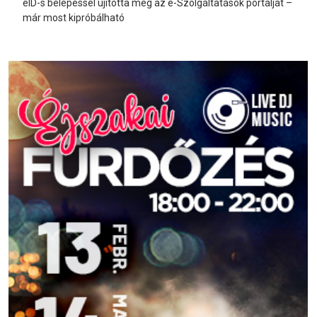
eID-s belépéssel újította meg az e-Szolgáltatások portálját –
már most kipróbálható