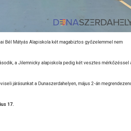
rjai Bél Mátyás Alapiskola két magabiztos győzelemmel nem
odik, a Jilemnicky alapiskola pedig két vesztes mérkőzéssel 
pviseli járásunkat a Dunaszerdahelyen, május 2-án megrendezen
ius 17.