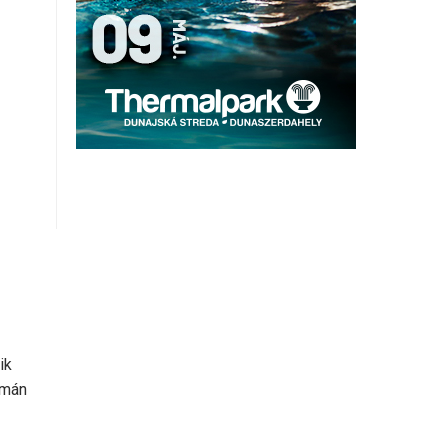
ik
lmán