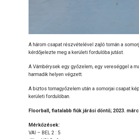
A három csapat részvételével zajló tornán a somo
kérdőjelezte meg a kerületi fordulóba jutást.
A Vámbérysek egy győzelem, egy vereséggel a más
harmadik helyen végzett.
A biztos tornagyőzelem után a somorjai csapat ké
kerületi fordulóban.
Floorball, fiatalabb fiúk járási döntő; 2023. márc
Mérkőzések:
VAI – BEL 2 : 5