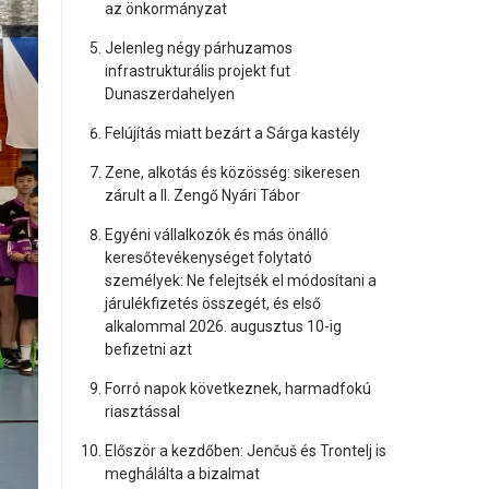
az önkormányzat
Jelenleg négy párhuzamos
infrastrukturális projekt fut
Dunaszerdahelyen
Felújítás miatt bezárt a Sárga kastély
Zene, alkotás és közösség: sikeresen
zárult a II. Zengő Nyári Tábor
Egyéni vállalkozók és más önálló
keresőtevékenységet folytató
személyek: Ne felejtsék el módosítani a
járulékfizetés összegét, és első
alkalommal 2026. augusztus 10-ig
befizetni azt
Forró napok következnek, harmadfokú
riasztással
Először a kezdőben: Jenčuš és Trontelj is
meghálálta a bizalmat