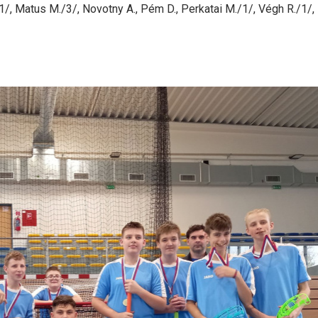
/1/, Matus M./3/, Novotny A., Pém D., Perkatai M./1/, Végh R./1/, 