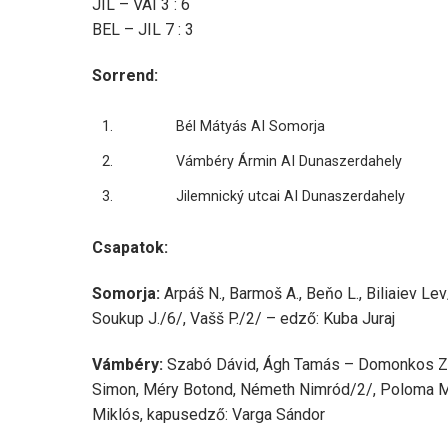
JIL – VAI 3 : 6
BEL – JIL 7 : 3
Sorrend:
1.
Bél Mátyás AI Somorja
2.
Vámbéry Ármin AI Dunaszerdahely
3.
Jilemnický utcai AI Dunaszerdahely
Csapatok:
Somorja:
Arpáš N., Barmoš A., Beňo L., Biliaiev Lev
Soukup J./6/, Vašš P./2/ – edző: Kuba Juraj
Vámbéry:
Szabó Dávid, Ágh Tamás – Domonkos Zso
Simon, Méry Botond, Németh Nimród/2/, Poloma Max
Miklós, kapusedző: Varga Sándor