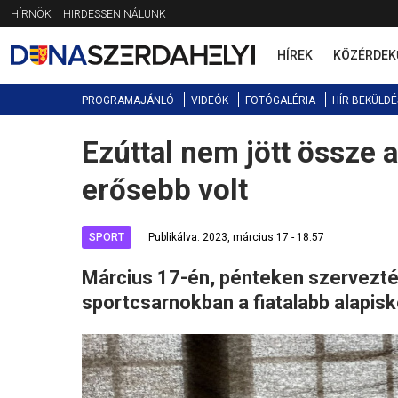
Jump
HÍRNÖK
HIRDESSEN NÁLUNK
to
navigation
HÍREK
KÖZÉRDEK
PROGRAMAJÁNLÓ
VIDEÓK
FOTÓGALÉRIA
HÍR BEKÜLDÉ
Ezúttal nem jött össze
Back
to
erősebb volt
top
SPORT
Publikálva: 2023, március 17 - 18:57
Március 17-én, pénteken szervezté
sportcsarnokban a fiatalabb alapiskol