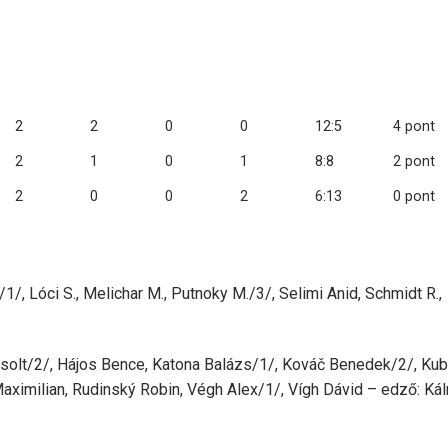
2
2
0
0
12:5
4 pont
2
1
0
1
8:8
2 pont
2
0
0
2
6:13
0 pont
/1/, Lóci S., Melichar M., Putnoky M./3/, Selimi Anid, Schmidt R.,
lt/2/, Hájos Bence, Katona Balázs/1/, Kováč Benedek/2/, Kub
imilian, Rudinský Robin, Végh Alex/1/, Vígh Dávid – edző: Ká