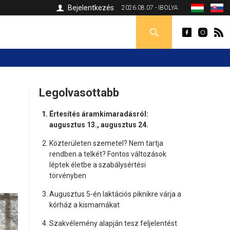
Bejelentkezés
2026.08.07 - IBOLYA
Legolvasottabb
Értesítés áramkimaradásról:
augusztus 13., augusztus 24.
Közterületen szemetel? Nem tartja
rendben a telkét? Fontos változások
léptek életbe a szabálysértési
törvényben
Augusztus 5-én laktációs piknikre várja a
kórház a kismamákat
Szakvélemény alapján tesz feljelentést