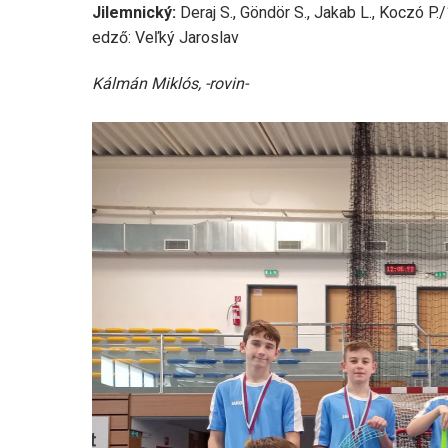
Jilemnický:
Deraj S., Göndör S., Jakab L., Koczó P.
edző: Veľký Jaroslav
Kálmán Miklós, -rovin-