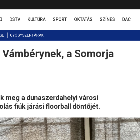
Ű
DSTV
KULTÚRA
SPORT
OKTATÁS
SZÍNES
DAC
SE
GYÓGYSZERTÁRAK
 a Vámbérynek, a Somorja
k meg a dunaszerdahelyi városi
ás fiúk járási floorball döntőjét.