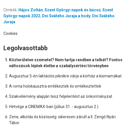
Címkék:
Hájos Zoltán
,
Szent György-napok és búcsú
,
Szent
György-napok 2022
,
Dni Svätého Juraja a hody
,
Dni Svätého
Juraja
Cookies
Legolvasottabb
Közterületen szemetel? Nem tartja rendben a telkét? Fontos
változások léptek életbe a szabálysértési törvényben
Augusztus 5-én laktációs piknikre várja a kórház a kismamákat
A roma holokausztra emlékeztek és emlékeztettek
Szakvélemény alapján tesz feljelentést az önkormányzat
Hétvége a CINEMAX-ban (július 31. - augusztus 2.)
Zene, alkotás és közösség: sikeresen zárult a II. Zengő Nyári
Tábor