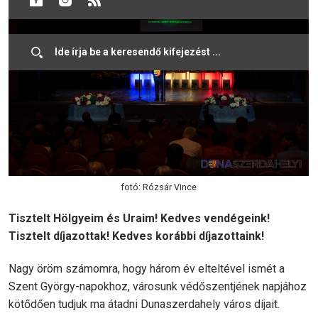
fotó: Rózsár Vince
Tisztelt Hölgyeim és Uraim! Kedves vendégeink!
Tisztelt díjazottak! Kedves korábbi díjazottaink!
Nagy öröm számomra, hogy három év elteltével ismét a
Szent György-napokhoz, városunk védőszentjének napjához
kötődően tudjuk ma átadni Dunaszerdahely város díjait.