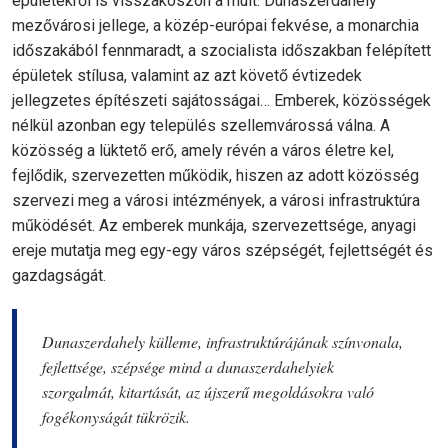
épületekről is visszaköszön a múlt. Dunaszerdahely
mezővárosi jellege, a közép-európai fekvése, a monarchia
időszakából fennmaradt, a szocialista időszakban felépített
épületek stílusa, valamint az azt követő évtizedek
jellegzetes építészeti sajátosságai… Emberek, közösségek
nélkül azonban egy település szellemvárossá válna. A
közösség a lüktető erő, amely révén a város életre kel,
fejlődik, szervezetten működik, hiszen az adott közösség
szervezi meg a városi intézmények, a városi infrastruktúra
működését. Az emberek munkája, szervezettsége, anyagi
ereje mutatja meg egy-egy város szépségét, fejlettségét és
gazdagságát.
Dunaszerdahely külleme, infrastruktúrájának színvonala,
fejlettsége, szépsége mind a dunaszerdahelyiek
szorgalmát, kitartását, az újszerű megoldásokra való
fogékonyságát tükrözik.