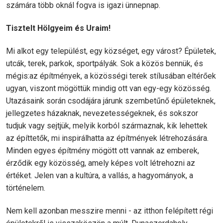
számára több oknál fogva is igazi ünnepnap.
Tisztelt Hölgyeim és Uraim!
Mi alkot egy települést, egy községet, egy várost? Épületek,
utcák, terek, parkok, sportpályák. Sok a közös bennük, és
mégis:az építmények, a közösségi terek stílusában eltérőek
ugyan, viszont mögöttük mindig ott van egy-egy közösség.
Utazásaink során csodájára járunk szembetűnő épületeknek,
jellegzetes házaknak, nevezetességeknek, és sokszor
tudjuk vagy sejtjük, melyik korból származnak, kik lehettek
az építtetők, mi inspirálhatta az építmények létrehozására.
Minden egyes építmény mögött ott vannak az emberek,
érződik egy közösség, amely képes volt létrehozni az
értéket. Jelen van a kultúra, a vallás, a hagyományok, a
történelem.
Nem kell azonban messzire menni - az itthon felépített régi