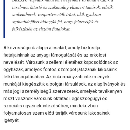
türelmes, kitartó és szakmailag elismert tanárok, edzők,
szakemberek, csoportvezetők iránt, akik gyakran
szabadidejüket áldozzák fel, hogy felneveljék és
felkészítsék az elszánt fiatalokat.
A közösségünk alapja a család, amely biztosítja
fiataljainknak az anyagi támogatását és az erkölcsi
nevelését. Városunk szellemi életéhez kapcsolódnak az
egyházak, amelyek fontos szerepet játszanak lakosaink
lelki támogatásában. Az önkormányzati intézmények
munkáját kiegészítik a polgári társulások, az alapítványok és
más jogi személyiségű szervezetek, amelyek tevékenyen
részt vesznek városunk oktatási, egészségügyi és
szociális ügyeinek intézésében, mindeközben
folyamatosan szem előtt tartják városunk lakosainak
igényét.