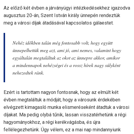
Az előző két évben a járványügyi intézkedésekhez igazodva
augusztus 20-án, Szent István király ünnepén rendeztük
meg a városi díjak átadásával kapcsolatos gálaestet.
Nehéz időkben talán még fontosabb volt, hogy együtt
ünnepelhettük meg azt, ami jó, ami nemes, valamint hogy
egyáltalán megtaláltuk az okot az ünnepre akkor, amikor
a mindennapok nehézségei és a rossz hírek nagy súlyként
nehezedtek ránk.
Ezért is tartottam nagyon fontosnak, hogy az elmúlt két
évben megtaláltuk a módját, hogy a városunk érdekében
elvégzett kimagasló munka elismeréseként átadtuk a városi
díjakat. Ma pedig olybá tűnik, lassan visszatérhetünk a régi
hagyományokhoz, a régi kerékvágásba, és újra
fellélegezhetünk. Úgy vélem, ez a mai nap mindannyiunk