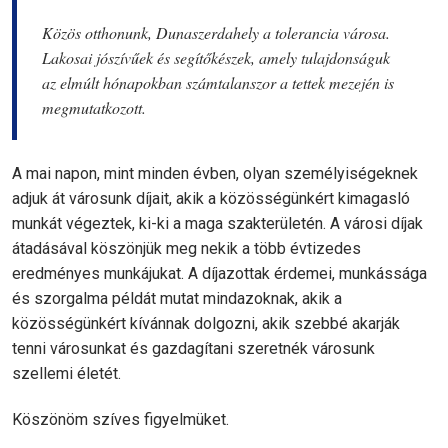
Közös otthonunk, Dunaszerdahely a tolerancia városa.
Lakosai jószívűek és segítőkészek, amely tulajdonságuk
az elmúlt hónapokban számtalanszor a tettek mezején is
megmutatkozott.
A mai napon, mint minden évben, olyan személyiségeknek
adjuk át városunk díjait, akik a közösségünkért kimagasló
munkát végeztek, ki-ki a maga szakterületén. A városi díjak
átadásával köszönjük meg nekik a több évtizedes
eredményes munkájukat. A díjazottak érdemei, munkássága
és szorgalma példát mutat mindazoknak, akik a
közösségünkért kívánnak dolgozni, akik szebbé akarják
tenni városunkat és gazdagítani szeretnék városunk
szellemi életét.
Köszönöm szíves figyelmüket.