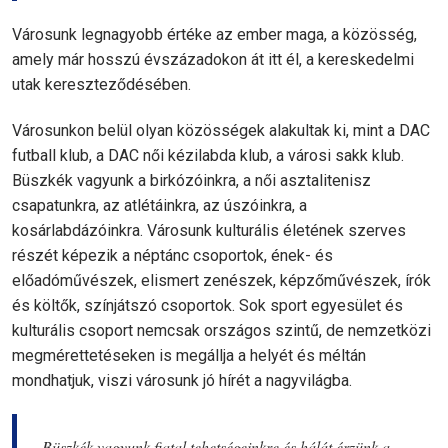
Városunk legnagyobb értéke az ember maga, a közösség,
amely már hosszú évszázadokon át itt él, a kereskedelmi
utak kereszteződésében.
Városunkon belül olyan közösségek alakultak ki, mint a DAC
futball klub, a DAC női kézilabda klub, a városi sakk klub.
Büszkék vagyunk a birkózóinkra, a női asztalitenisz
csapatunkra, az atlétáinkra, az úszóinkra, a
kosárlabdázóinkra. Városunk kulturális életének szerves
részét képezik a néptánc csoportok, ének- és
előadóművészek, elismert zenészek, képzőművészek, írók
és költők, színjátszó csoportok. Sok sport egyesület és
kulturális csoport nemcsak országos szintű, de nemzetközi
megmérettetéseken is megállja a helyét és méltán
mondhatjuk, viszi városunk jó hírét a nagyvilágba.
Büszkék vagyunk fiatal tehetségeinkre és hálát érzünk a