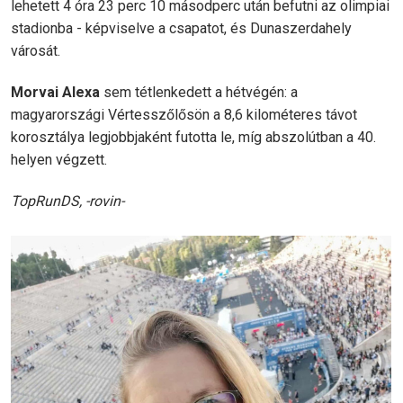
lehetett 4 óra 23 perc 10 másodperc után befutni az olimpiai
stadionba - képviselve a csapatot, és Dunaszerdahely
városát.
Morvai Alexa
sem tétlenkedett a hétvégén: a
magyarországi Vértesszőlősön a 8,6 kilométeres távot
korosztálya legjobbjaként futotta le, míg abszolútban a 40.
helyen végzett.
TopRunDS, -rovin-