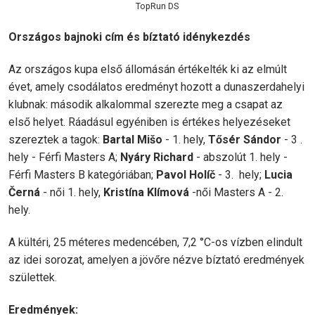
TopRun DS
Országos bajnoki cím és bíztató idénykezdés
Az országos kupa első állomásán értékelték ki az elmúlt
évet, amely csodálatos eredményt hozott a dunaszerdahelyi
klubnak: második alkalommal szerezte meg a csapat az
első helyet. Ráadásul egyéniben is értékes helyezéseket
szereztek a tagok:
Bartal Mišo
- 1. hely,
Tősér Sándor
- 3 .
hely - Férfi Masters A;
Nyáry Richard
- abszolút 1. hely -
Férfi Masters B kategóriában;
Pavol Holíč
- 3. hely;
Lucia
Černá
- női 1. hely,
Kristína Klímová
-női Masters A - 2.
hely.
A kültéri, 25 méteres medencében, 7,2 °C-os vízben elindult
az idei sorozat, amelyen a jövőre nézve bíztató eredmények
születtek.
Eredmények: