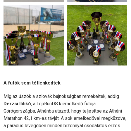
A futók sem tétlenkedtek
Míg az úszók a szlovák bajnokságban remekeltek, addig
Derzsi Ildikó
, a TopRunDS kiemelkedő futója
Görögországba, Athénba utazott, hogy teljesítse az Athéni
Marathon 42,1 km-es távját. A sok emelkedővel megküzdve,
a páradús levegőben minden bizonnyal csodálatos érzés