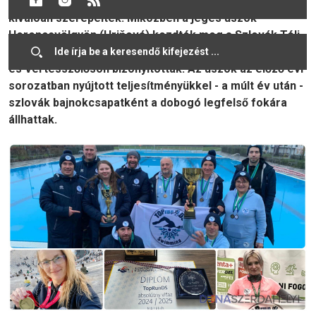
múlt hétvégén a vízben és a futópályán egyaránt
kiválóan szerepeltek. Miközben a jeges úszók
Herencsvölgyön (Hriňová) kezdték meg a Szlovák Téli
Úszók Országos Kupájának új idényét, a futók Athénban
és Vértesszőlősön bizonyítottak. Az úszók az előző évi
sorozatban nyújtott teljesítményükkel - a múlt év után -
szlovák bajnokcsapatként a dobogó legfelső fokára
állhattak.