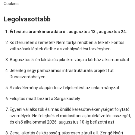
Cookies
Legolvasottabb
Értesítés áramkimaradásról: augusztus 13., augusztus 24.
Közterületen szemetel? Nem tartja rendben a telkét? Fontos
változások léptek életbe a szabálysértési törvényben
Augusztus 5-én laktációs piknikre várja a kórház a kismamákat
Jelenleg négy párhuzamos infrastrukturális projekt fut
Dunaszerdahelyen
Szakvélemény alapján tesz feljelentést az önkormányzat
Felújítás miatt bezárt a Sárga kastély
Egyéni vállalkozók és más önálló keresőtevékenységet folytató
személyek: Ne felejtsék el módosítani a járulékfizetés összegét,
és első alkalommal 2026. augusztus 10-ig befizetni azt
Zene, alkotás és közösség: sikeresen zárult a II. Zengő Nyári